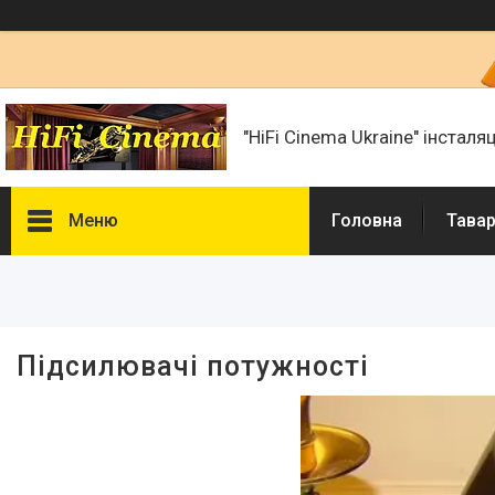
"HiFi Cinema Ukraine" інсталя
Меню
Головна
Тавар
Фільтри
Ціна
Підсилювачі потужності
Наявність
В наявності
10