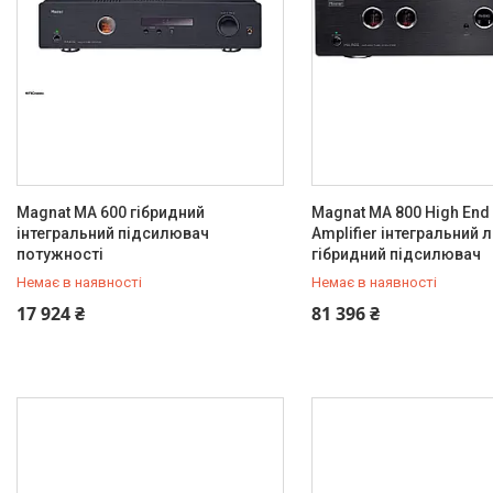
Magnat MA 600 гібридний
Magnat MA 800 High End
інтегральний підсилювач
Amplifier інтегральний
потужності
гібридний підсилювач
Немає в наявності
Немає в наявності
+380 (67) 803-21-84
+380 (67) 803-21-84
17 924 ₴
81 396 ₴