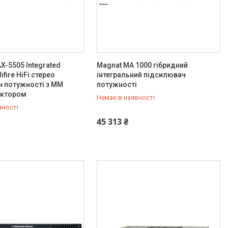
X-5505 Integrated
Magnat MA 1000 гібридний
ifire HiFi стерео
інтегральний підсилювач
ч потужності з ММ
потужності
ектором
Немає в наявності
вності
803-21-84
+380 (67) 803-21-84
45 313 ₴