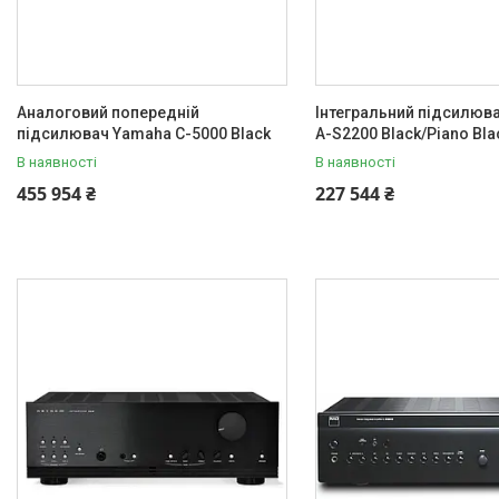
Аналоговий попередній
Інтегральний підсилюв
підсилювач Yamaha C-5000 Black
A-S2200 Black/Piano Bla
В наявності
В наявності
455 954 ₴
227 544 ₴