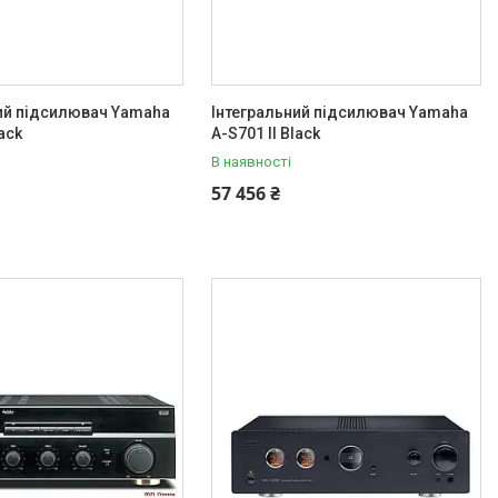
ий підсилювач Yamaha
Інтегральний підсилювач Yamaha
lack
A-S701 II Black
В наявності
57 456 ₴