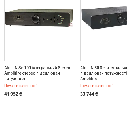
Atoll IN Se 100 інтегральний Stereo
Atoll IN 80 Se інтеграль
Amplifire стерео підсилювач
підсилювач потужності
потужності
Amplifire
Немає в наявності
Немає в наявності
+380 (67) 803-21-84
+380 (67) 803-21-84
41 952 ₴
33 744 ₴