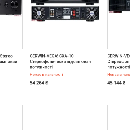
 Stereo
CERWIN-VEGA! CXA-10
CERWIN-VE
 ламповий
Стереофонически підсилювач
Стереофон
потужності
потужност
Немає в наявності
Немає в ная
+380 (67) 803-21-84
+380 (67) 
54 264 ₴
45 144 ₴