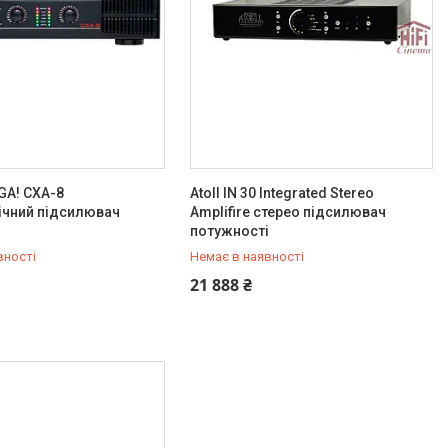
GA! CXA-8
Atoll IN 30 Integrated Stereo
ічний підсилювач
Amplifire стерео підсилювач
і
потужності
вності
Немає в наявності
803-21-84
+380 (67) 803-21-84
21 888 ₴