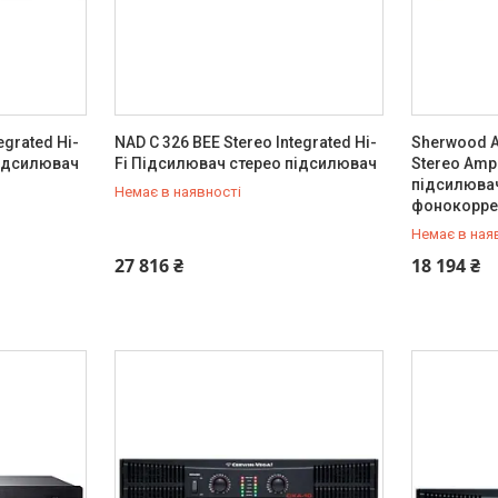
egrated Hi-
NAD C 326 BEE Stereo Integrated Hi-
Sherwood A
підсилювач
Fi Підсилювач стерео підсилювач
Stereo Ampl
підсилюва
Немає в наявності
фонокорр
Немає в ная
+380 (67) 803-21-84
+380 (67) 
27 816 ₴
18 194 ₴