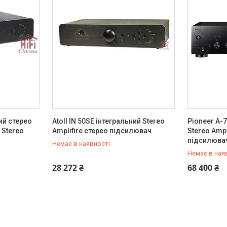
ний стерео
Atoll IN 50SE інтегральний Stereo
Pioneer A-
 Stereo
Amplifire стерео підсилювач
Stereo Ampl
підсилюва
Немає в наявності
Немає в ная
+380 (67) 803-21-84
+380 (67) 
28 272 ₴
68 400 ₴