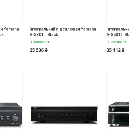
ач Yamaha
Інтегральний підсилювач Yamaha
Інтегральн
ck
A-S301 II Black
A-S501 II B
В наявності
В наявності
25 536 ₴
35 112 ₴