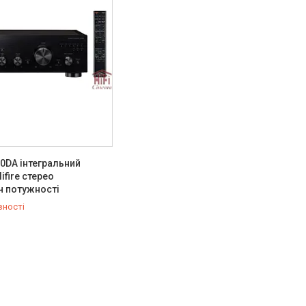
70DA інтегральний
ifire стерео
ч потужності
вності
803-21-84