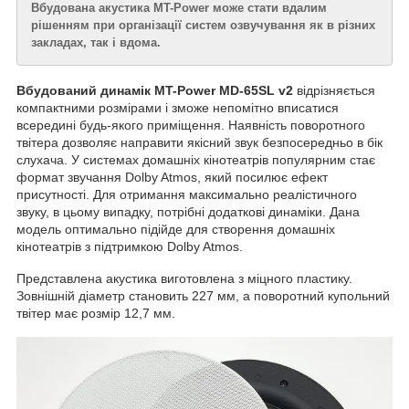
Вбудована акустика MT-Power може стати вдалим
рішенням при організації систем озвучування як в різних
закладах, так і вдома.
Вбудований динамік MT-Power MD-65SL v2
відрізняється
компактними розмірами і зможе непомітно вписатися
всередині будь-якого приміщення. Наявність поворотного
твітера дозволяє направити якісний звук безпосередньо в бік
слухача. У системах домашніх кінотеатрів популярним стає
формат звучання Dolby Atmos, який посилює ефект
присутності. Для отримання максимально реалістичного
звуку, в цьому випадку, потрібні додаткові динаміки. Дана
модель оптимально підійде для створення домашніх
кінотеатрів з підтримкою Dolby Atmos.
Представлена акустика виготовлена з міцного пластику.
Зовнішній діаметр становить 227 мм, а поворотний купольний
твітер має розмір 12,7 мм.