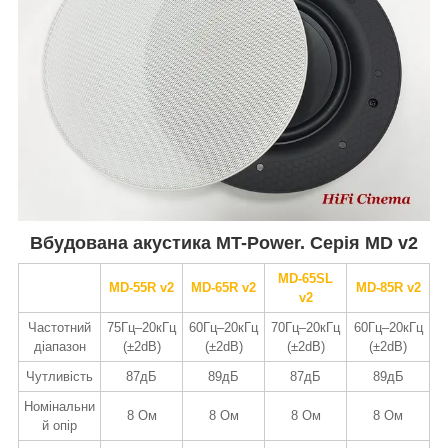
Вбудована акустика MT-Power. Серія MD v2
MD-65SL
MD-55R v2
MD-65R v2
MD-85R v2
v2
Частотний
75Гц–20кГц
60Гц–20кГц
70Гц–20кГц
60Гц–20кГц
діапазон
(±2dB)
(±2dB)
(±2dB)
(±2dB)
Чутливість
87дБ
89дБ
87дБ
89дБ
Номінальни
8 Ом
8 Ом
8 Ом
8 Ом
й опір