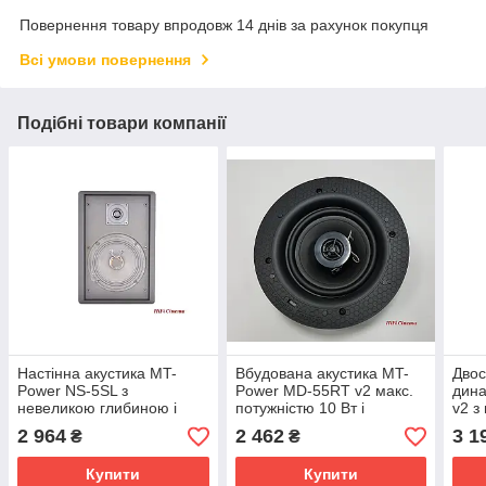
Повернення товару впродовж 14 днів за рахунок покупця
Всі умови повернення
Подібні товари компанії
Настінна акустика MT-
Вбудована акустика MT-
Двос
Power NS-5SL з
Power MD-55RT v2 макс.
дина
невеликою глибиною і
потужністю 10 Вт і
v2 з
макс. потужністю 80 Вт
діаметром 204 мм
3/4 
2 964
2 462
3 1
₴
₴
Купити
Купити