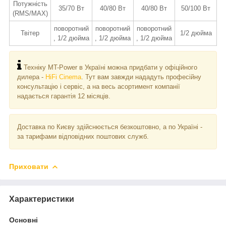
Потужність
35/70 Вт
40/80 Вт
40/80 Вт
50/100 Вт
(RMS/MAX)
поворотний
поворотний
поворотний
Твітер
1/2 дюйма
, 1/2 дюйма
, 1/2 дюйма
, 1/2 дюйма
Техніку MT-Power в Україні можна придбати у офіційного
дилера -
HiFi Cinema
. Тут вам завжди нададуть професійну
консультацію і сервіс, а на весь асортимент компанії
надається гарантія 12 місяців.
Доставка по Києву здійснюється безкоштовно, а по Україні -
за тарифами відповідних поштових служб.
Приховати
Характеристики
Основні