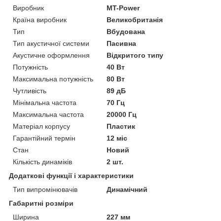
Виробник
MT-Power
Країна виробник
Великобританія
Тип
Вбудована
Тип акустичної системи
Пасивна
Акустичне оформлення
Відкритого типу
Потужність
40 Вт
Максимальна потужність
80 Вт
Чутливість
89 дБ
Мінімальна частота
70 Гц
Максимальна частота
20000 Гц
Матеріал корпусу
Пластик
Гарантійний термін
12 міс
Стан
Новий
Кількість динаміків
2 шт.
Додаткові функції і характеристики
Тип випромінювачів
Динамічний
Габаритні розміри
Ширина
227 мм