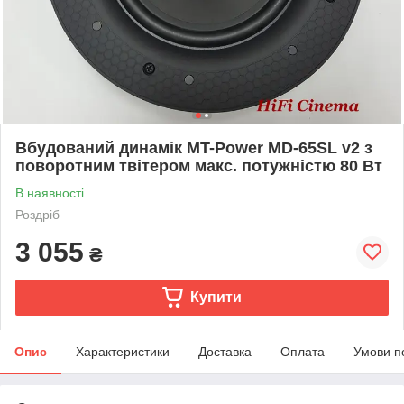
Вбудований динамік MT-Power MD-65SL v2 з
поворотним твітером макс. потужністю 80 Вт
В наявності
Роздріб
3 055
₴
Купити
Опис
Характеристики
Доставка
Оплата
Умови п