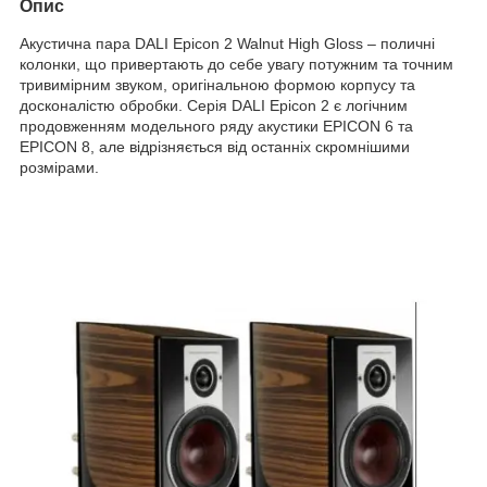
Опис
Акустична пара DALI Epicon 2 Walnut High Gloss – поличні
колонки, що привертають до себе увагу потужним та точним
тривимірним звуком, оригінальною формою корпусу та
досконалістю обробки. Серія DALI Epicon 2 є логічним
продовженням модельного ряду акустики EPICON 6 та
EPICON 8, але відрізняється від останніх скромнішими
розмірами.