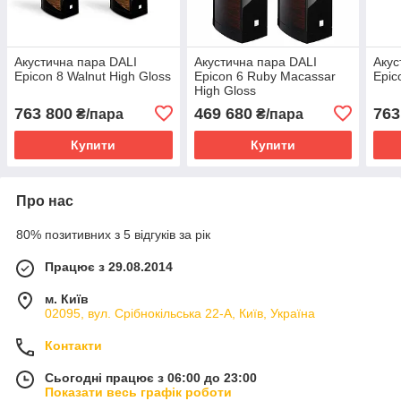
Акустична пара DALI
Акустична пара DALI
Акус
Epicon 8 Walnut High Gloss
Epicon 6 Ruby Macassar
Epic
High Gloss
763 800
469 680
763
₴/пара
₴/пара
Купити
Купити
Про нас
80% позитивних з 5 відгуків за рік
Працює з 29.08.2014
м. Київ
02095, вул. Срібнокільська 22-А, Київ, Україна
Контакти
Сьогодні працює з 06:00 до 23:00
Показати весь графік роботи