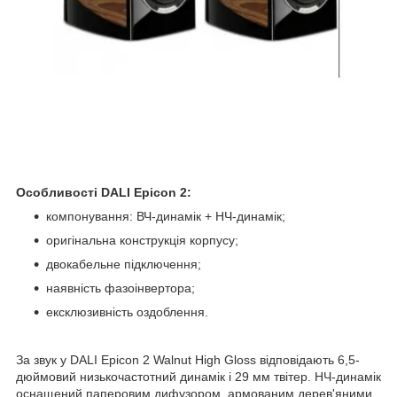
Особливості DALI Epicon 2:
компонування: ВЧ-динамік + НЧ-динамік;
оригінальна конструкція корпусу;
двокабельне підключення;
наявність фазоінвертора;
ексклюзивність оздоблення.
За звук у DALI Epicon 2 Walnut High Gloss відповідають 6,5-
дюймовий низькочастотний динамік і 29 мм твітер. НЧ-динамік
оснащений паперовим дифузором, армованим дерев'яними