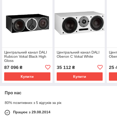
Центральний канал DALI
Центральний канал DALI
Цент
Rubicon Vokal Black High
Oberon С Vokal White
Ober
Gloss
87 096
35 112
25 
₴
₴
Купити
Купити
Про нас
80% позитивних з 5 відгуків за рік
Працює з 29.08.2014