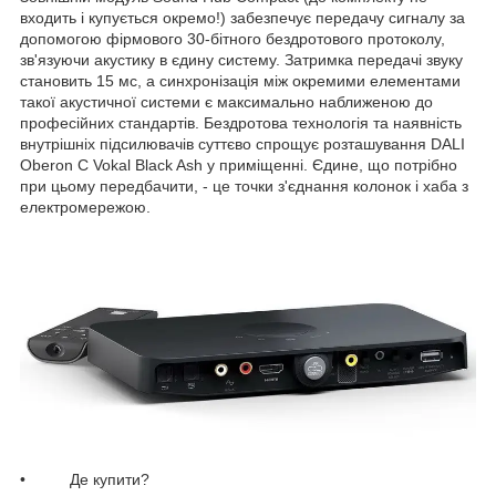
входить і купується окремо!) забезпечує передачу сигналу за
допомогою фірмового 30-бітного бездротового протоколу,
зв'язуючи акустику в єдину систему. Затримка передачі звуку
становить 15 мс, а синхронізація між окремими елементами
такої акустичної системи є максимально наближеною до
професійних стандартів. Бездротова технологія та наявність
внутрішніх підсилювачів суттєво спрощує розташування DALI
Oberon С Vokal Black Ash у приміщенні. Єдине, що потрібно
при цьому передбачити, - це точки з'єднання колонок і хаба з
електромережою.
• Де купити?