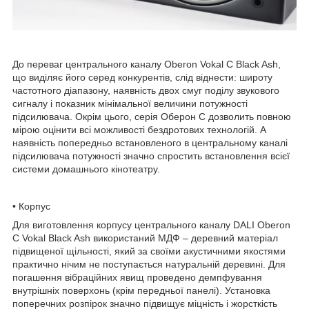
До переваг центрального каналу Oberon Vokal С Black Ash,
що виділяє його серед конкурентів, слід віднести: широту
частотного діапазону, наявність двох смуг поділу звукового
сигналу і показник мінімальної величини потужності
підсилювача. Окрім цього, серія Оберон С дозволить повною
мірою оцінити всі можливості бездротових технологій. А
наявність попередньо встановленого в центральному каналі
підсилювача потужності значно спростить встановлення всієї
системи домашнього кінотеатру.
• Корпус
Для виготовлення корпусу центрального каналу DALI Oberon
С Vokal Black Ash використаний МДФ – деревний матеріал
підвищеної щільності, який за своїми акустичними якостями
практично нічим не поступається натуральній деревині. Для
погашення вібраційних явищ проведено демпфування
внутрішніх поверхонь (крім передньої панелі). Установка
поперечних розпірок значно підвищує міцність і жорсткість