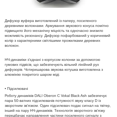
Дифузор вуфера виготовлений із паперу, посиленого
деревними волокнами. Армування звукового конуса помітно
підвищило його механічну міцність та одночасно знизило
можливість резонансу. Дифузор пофарбований у коричневий
колір з характерними світлішими прожилками деревних
волокон.
НЧ-динаміки з'єднані з корпусом колонки за допомогою
гумових підвісів, що забезпечують вільний лінійний рух
дифузорів. Чотиришарова звукова котушка виготовлена ​​з
алюмінію покритого шаром міді.
• Підсилювачі
Роботу динаміків DALI Oberon С Vokal Black Ash забезпечує
пара 50-ватних підсилювачів потужності звуку класу D із
зворотним зв'язком. Один підсилювач подає сигнал на твітер,
інший на пару НЧ-динаміків. Технологія зворотного зв'язку
передбачає направлення частини посиленого сигналу з