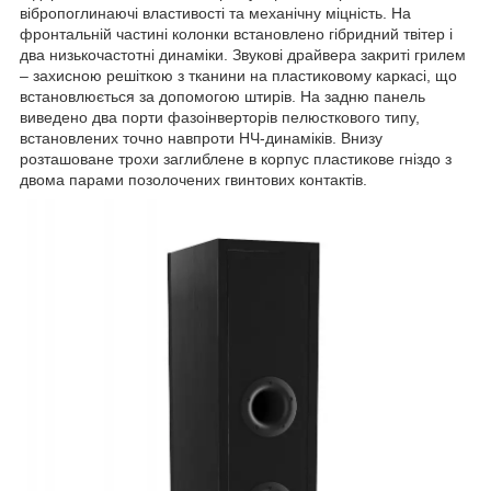
вібропоглинаючі властивості та механічну міцність. На
фронтальній частині колонки встановлено гібридний твітер і
два низькочастотні динаміки. Звукові драйвера закриті грилем
– захисною решіткою з тканини на пластиковому каркасі, що
встановлюється за допомогою штирів. На задню панель
виведено два порти фазоінверторів пелюсткового типу,
встановлених точно навпроти НЧ-динаміків. Внизу
розташоване трохи заглиблене в корпус пластикове гніздо з
двома парами позолочених гвинтових контактів.