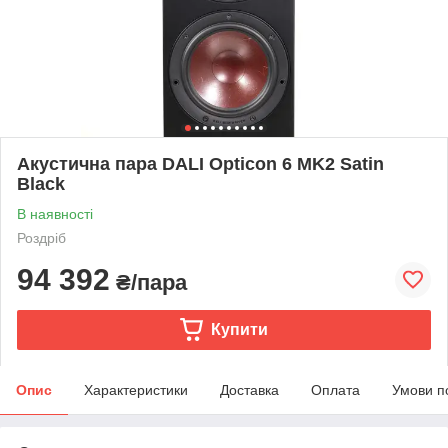
Акустична пара DALI Opticon 6 MK2 Satin
Black
В наявності
Роздріб
94 392
₴/пара
Купити
Опис
Характеристики
Доставка
Оплата
Умови п