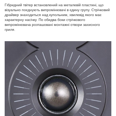
Гібридний твітер встановлений на металевій пластині, що
візуально поєднують випромінювачі в єдину групу. Стрічковий
драйвер знаходиться над купольним, хвилевід якого має
характерну насічку. По обидва боки стрічкового
випромінювача розташовані монтажні отвори захисного
гриля.