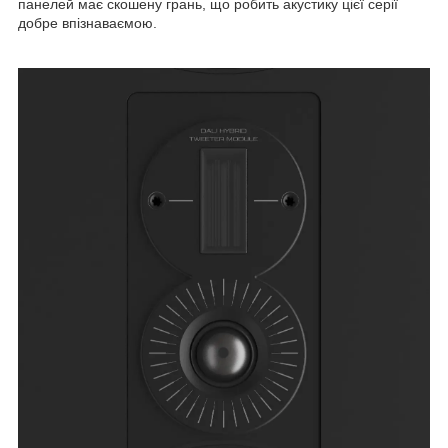
панелей має скошену грань, що робить акустику цієї серії
добре впізнаваємою.