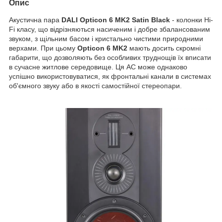
Опис
Акустична пара
DALI Opticon 6 MK2 Satin Black
- колонки Hi-
Fi класу, що відрізняються насиченим і добре збалансованим
звуком, з щільним басом і кристально чистими природними
верхами. При цьому
Opticon 6 MK2
мають досить скромні
габарити, що дозволяють без особливих труднощів їх вписати
в сучасне житлове середовище. Ця АС може однаково
успішно використовуватися, як фронтальні канали в системах
об'ємного звуку або в якості самостійної стереопари.