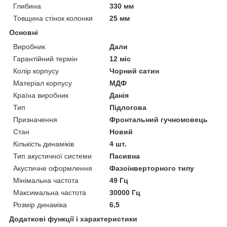
Глибина
330 мм
Товщина стінок колонки
25 мм
Основні
Виробник
Дали
Гарантійний термін
12 міс
Колір корпусу
Чорний сатин
Матеріал корпусу
МДФ
Країна виробник
Данія
Тип
Підлогова
Призначення
Фронтальний гучномовець
Стан
Новий
Кількість динаміків
4 шт.
Тип акустичної системи
Пасивна
Акустичне оформлення
Фазоінверторного типу
Мінімальна частота
49 Гц
Максимальна частота
30000 Гц
Розмір динаміка
6,5
Додаткові функції і характеристики