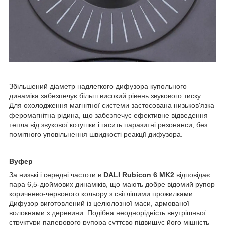
Збільшений діаметр надлегкого дифузора купольного
динаміка забезпечує більш високий рівень звукового тиску.
Для охолодження магнітної системи застосована низьков'язка
феромагнітна рідина, що забезпечує ефективне відведення
тепла від звукової котушки і гасить паразитні резонанси, без
помітного уповільнення швидкості реакції дифузора.
Вуфер
За низькі і середні частоти в
DALI Rubicon 6
MK2
відповідає
пара 6,5-дюймових динаміків, що мають добре відомий рупор
коричнево-червоного кольору з світлішими прожилками.
Дифузор виготовлений із целюлозної маси, армованої
волокнами з деревини. Подібна неоднорідність внутрішньої
структури паперового рупора суттєво підвищує його міцність