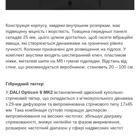
Конструкція корпусу, завдяки внутрішнім розпіркам, має
підвищену міцність і жорсткість. Товщина передньої панелі
складає 25 мм, цього цілком достатньо, щоб гасити вібраційні
явища, які створюються динаміками на граничних рівнях
гучності. Колонки призначені для розміщення на підлозі. У
комплект акустики входять шестигранний ключ, пластикові
ніжки, металеві шипи на М8 і гумові підкладки. Відстань від
стіни, що рекомендується виробником, становить 20 – 100 см.
Гібридний твітер
У
DALI Opticon 6 MK2
встановлений здвоєний купольно-
стрічковий твітер, що складається з м'якокупольного динаміка
з 29-мм дифузором та випромінювача стрічкового типу 17х45
мм. Така комбінація суттєво покращує дисперсію
випромінювання на високих частотах, збільшує діаграму
спрямованості, знижує нелінійні та фазові викривлення,
розширює частотний діапазон у сфері надвисоких частот.