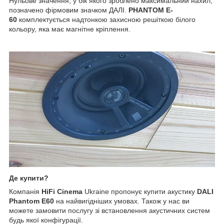
Нульове значення, у бік якого зроблено максимальний нахил,
позначено фірмовим значком ДАЛІ.
PHANTOM E-
60
комплектується надтонкою захисною решіткою білого
кольору, яка має магнітне кріплення.
Де купити?
Компанія
HiFi Cinema
Ukraine пропонує купити акустику
DALI
Phantom E60
на найвигідніших умовах. Також у нас ви
можете замовити послугу зі встановлення акустичних систем
будь якої конфігурації.