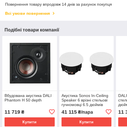
Повернення товару впродовж 14 днів за рахунок покупця
Всі умови повернення
Подібні товари компанії
Вбудована акустика DALI
Акустика Sonos In-Ceiling
DALI
Phantom H 50 depth
Speaker 6 врізні стельові
стел
гучномовці 6.5 дюймів
дюйм
кіно
11 719
41 115
11 
₴
₴/пара
Купити
Купити