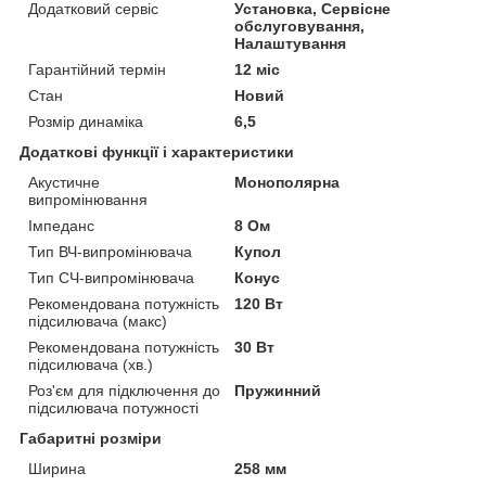
Додатковий сервіс
Установка, Сервісне
обслуговування,
Налаштування
Гарантійний термін
12 міс
Стан
Новий
Розмір динаміка
6,5
Додаткові функції і характеристики
Акустичне
Монополярна
випромінювання
Імпеданс
8 Ом
Тип ВЧ-випромінювача
Купол
Тип СЧ-випромінювача
Конус
Рекомендована потужність
120 Вт
підсилювача (макс)
Рекомендована потужність
30 Вт
підсилювача (хв.)
Роз'єм для підключення до
Пружинний
підсилювача потужності
Габаритні розміри
Ширина
258 мм