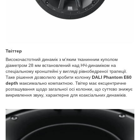
Твіттер
Високочастотний динамік з м'яким тканинним куполом
діаметром 28 мм встановлений над НЧ-динаміком на
спеціальному кронштейні у вигляді рівнобедреної трапеції.
Таке рішення дозволило зробити колонку
DALI Phantom E60
depth
максимально компактною. Твітер має ексцентричне
розташування щодо загальної осі колонки, що суттєво знижує
викривлення звуку, характерне для коаксіальних динаміків.