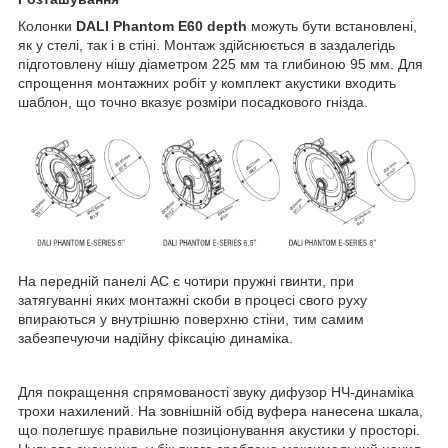
Колонки
DALI Phantom E60 depth
можуть бути встановлені,
як у стелі, так і в стіні. Монтаж здійснюється в заздалегідь
підготовлену нішу діаметром 225 мм та глибиною 95 мм. Для
спрощення монтажних робіт у комплект акустики входить
шаблон, що точно вказує розміри посадкового гнізда.
На передній панелі АС є чотири пружні гвинти, при
затягуванні яких монтажні скоби в процесі свого руху
впираються у внутрішню поверхню стіни, тим самим
забезпечуючи надійну фіксацію динаміка.
Для покращення спрямованості звуку дифузор НЧ-динаміка
трохи нахилений. На зовнішній обід вуфера нанесена шкала,
що полегшує правильне позиціонування акустики у просторі.