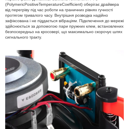
(PolymericPositiveTemperatureCoefficient) оберігає драйвера
від перегріву під час роботи на граничних рівнях гучності
протягом тривалого часу. Внутрішня розводка надійно
зафіксована і не піддається вібраціям. Підключення до мережі
здійснюється за допомогою пари пружних клем, встановлених
безпосередньо на кросовері, що максимально скорочує шлях
сигнального тракту.