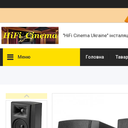
"HiFi Cinema Ukraine" інсталя
Меню
Головна
Тавар
Фотогалерея
Товари та послуги
Статті
Презентації і документи
Про нас
Сертифікати і ліцензії