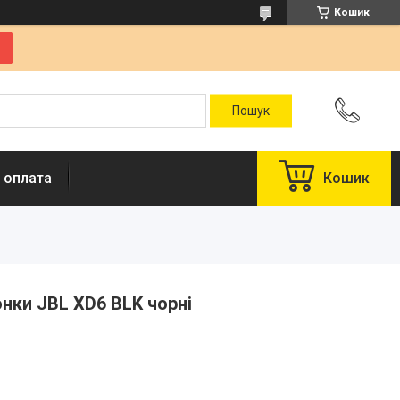
Кошик
 оплата
Кошик
онки JBL XD6 BLK чорні