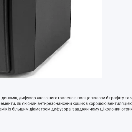
 динамік, дифузор якого виготовлено з поліцелюлози й графіту та яки
 елементи, як якісний антирезонансний кошик з хорошою вентиляцією,
намік із більшим діаметром дифузора, завдяки чому ці колонки о