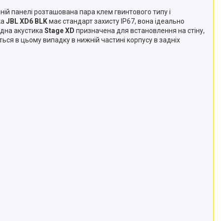
ній панелі розташована пара клем гвинтового типу і
ка
JBL XD6 BLK
має стандарт захисту IP67, вона ідеально
одна акустика
Stage XD
призначена для встановлення на стіну,
ються в цьому випадку в нижній частині корпусу в задніх