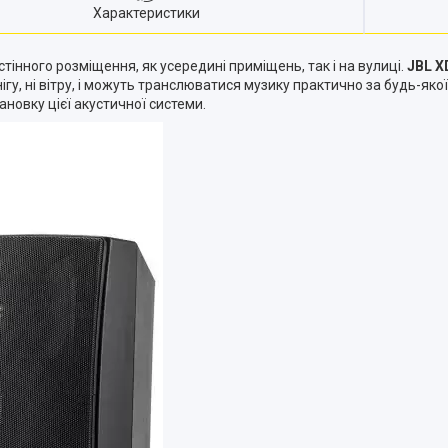
Характеристики
тінного розміщення, як усередині приміщень, так і на вулиці.
JBL X
снігу, ні вітру, і можуть транслюватися музику практично за будь-я
ановку цієї акустичної системи.