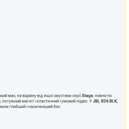
й має, на відміну від іншої акустики серії
Stage
, повністю
 потужний магніт і еластичний гумовий підвіс. У
JBL XD6 BLK,
тримали глибший і насиченіший бас.