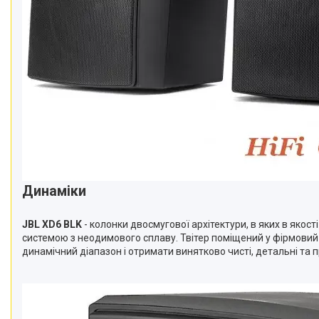
Динаміки
JBL XD6 BLK
- колонки двосмугової архітектури, в яких в яко
системою з неодимового сплаву. Твітер поміщений у фірмови
динамічний діапазон і отримати винятково чисті, детальні та п