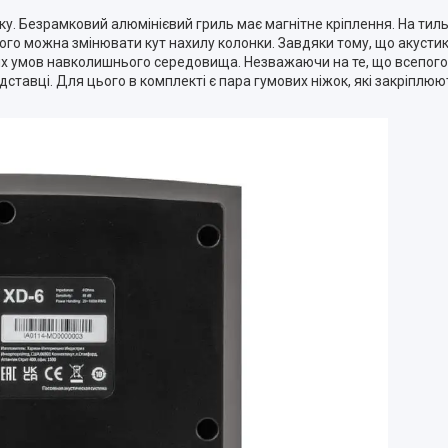
ку. Безрамковий алюмінієвий гриль має магнітне кріплення. На тиль
кого можна змінювати кут нахилу колонки. Завдяки тому, що акусти
ких умов навколишнього середовища. Незважаючи на те, що всепог
ідставці. Для цього в комплекті є пара гумових ніжок, які закріплю