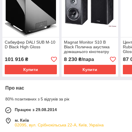
Сабвуфер DALI SUB M-10
Magnat Monitor S10 B
Цент
D Black High Gloss
Black Полична акустика
Rubi
домашнього кінотеатру
Glos
101 916
8 230
87 
₴
₴/пара
Купити
Купити
Про нас
80% позитивних з 5 відгуків за рік
Працює з 29.08.2014
м. Київ
02095, вул. Срібнокільська 22-А, Київ, Україна