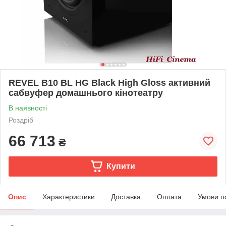
REVEL B10 BL HG Black High Gloss активний
сабвуфер домашнього кінотеатру
В наявності
Роздріб
66 713
₴
Купити
Опис
Характеристики
Доставка
Оплата
Умови п