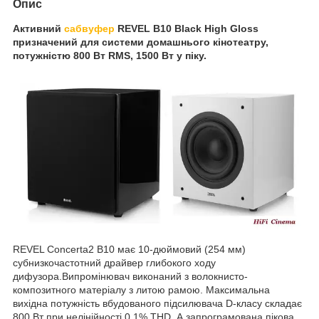
Опис
Активний
сабвуфер
REVEL B10 Black High Gloss
призначений для системи домашнього кінотеатру,
потужністю 800 Вт RMS, 1500 Вт у піку.
REVEL Concerta2 B10 має 10-дюймовий (254 мм)
субнизкочастотний драйвер глибокого ходу
дифузора.Випромінювач виконаний з волокнисто-
композитного матеріалу з литою рамою. Максимальна
вихідна потужність вбудованого підсилювача D-класу складає
800 Вт при нелінійності 0,1% THD. А запрограмована пікова