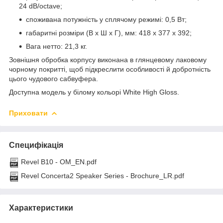
24 dB/octave;
споживана потужність у сплячому режимі: 0,5 Вт;
габаритні розміри (В х Ш х Г), мм: 418 х 377 х 392;
Вага нетто: 21,3 кг.
Зовнішня обробка корпусу виконана в глянцевому лаковому
чорному покритті, щоб підкреслити особливості й добротність
цього чудового сабвуфера.
Доступна модель у білому кольорі White High Gloss.
Приховати
Специфікація
Revel B10 - OM_EN.pdf
Revel Concerta2 Speaker Series - Brochure_LR.pdf
Характеристики