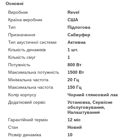
Основні
Виробник
Revel
Країна виробник
США
Тип
Підлогова
Призначення
Сабвуфер
Тип акустичної системи
Активна
Кількість динаміків
1 шт.
Кількість смуг
1
Потужність
800 Вт
Максимальна потужність
1500 Вт
Мінімальна частота
20 Гц
Максимальна частота
150 Гц
Колір корпусу
Чорний глянсовий лак
Додатковий сервіс
Установка, Сервісне
обслуговування,
Налаштування
Гарантійний термін
12 міс
Стан
Новий
Розмір динаміка
10