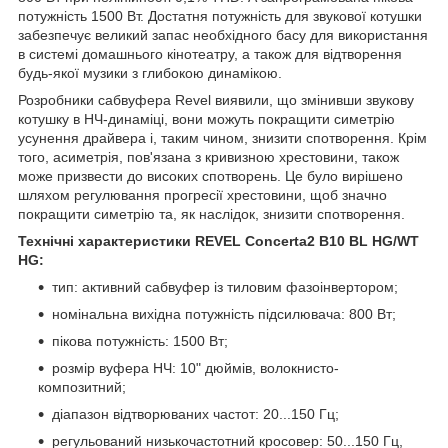
потужність 1500 Вт. Достатня потужність для звукової котушки
забезпечує великий запас необхідного басу для використання
в системі домашнього кінотеатру, а також для відтворення
будь-якої музики з глибокою динамікою.
Розробники сабвуфера Revel виявили, що змінивши звукову
котушку в НЧ-динаміці, вони можуть покращити симетрію
усунення драйвера і, таким чином, знизити спотворення. Крім
того, асиметрія, пов'язана з кривизною хрестовини, також
може призвести до високих спотворень. Це було вирішено
шляхом регулювання прогресії хрестовини, щоб значно
покращити симетрію та, як наслідок, знизити спотворення.
Технічні характеристики REVEL Concerta2 B10 BL HG/WT
HG:
тип: активний сабвуфер із тиловим фазоінвертором;
номінальна вихідна потужність підсилювача: 800 Вт;
пікова потужність: 1500 Вт;
розмір вуфера НЧ: 10" дюймів, волокнисто-
композитний;
діапазон відтворюваних частот: 20...150 Гц;
регульований низькочастотний кросовер: 50...150 Гц,