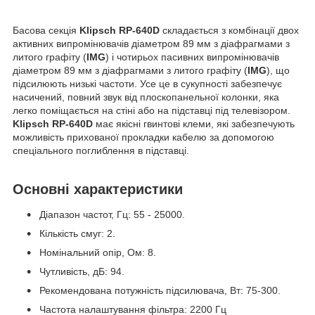
Басова секція
Klipsch RP-640D
складається з комбінації двох
активних випромінювачів діаметром 89 мм з діафрагмами з
литого графіту (
IMG
) і чотирьох пасивних випромінювачів
діаметром 89 мм з діафрагмами з литого графіту (
IMG
), що
підсилюють низькі частоти. Усе це в сукупності забезпечує
насичений, повний звук від плоскопанельної колонки, яка
легко поміщається на стіні або на підставці під телевізором.
Klipsch RP-640D
має якісні гвинтові клеми, які забезпечують
можливість прихованої прокладки кабелю за допомогою
спеціального поглиблення в підставці.
Основні характеристики
Діапазон частот, Гц: 55 - 25000.
Кількість смуг: 2.
Номінальний опір, Ом: 8.
Чутливість, дБ: 94.
Рекомендована потужність підсилювача, Вт: 75-300.
Частота налаштування фільтра: 2200 Гц