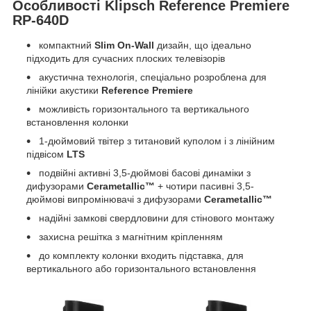
Особливості Klipsch Reference Premiere
RP-640D
компактний
Slim On-Wall
дизайн, що ідеально
підходить для сучасних плоских телевізорів
акустична технологія, спеціально розроблена для
лінійки акустики
Reference Premiere
можливість горизонтального та вертикального
встановлення колонки
1-дюймовий твітер з титановий куполом і з лінійним
підвісом
LTS
подвійні активні 3,5-дюймові басові динаміки з
дифузорами
Cerametallic™
+ чотири пасивні 3,5-
дюймові випромінювачі з дифузорами
Cerametallic™
надійні замкові свердловини для стінового монтажу
захисна решітка з магнітним кріпленням
до комплекту колонки входить підставка, для
вертикального або горизонтального встановлення