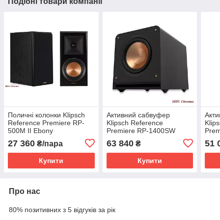
Подібні товари компанії
Поличні колонки Klipsch
Активний сабвуфер
Акти
Reference Premiere RP-
Klipsch Reference
Klip
500M II Ebony
Premiere RP-1400SW
Pre
Black
Blac
27 360
63 840
51 
₴/пара
₴
Купити
Купити
Про нас
80% позитивних з 5 відгуків за рік