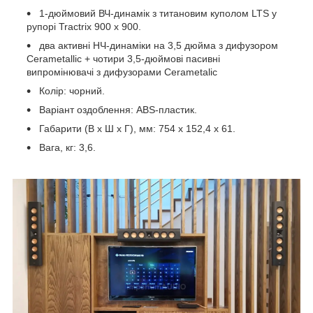
1-дюймовий ВЧ-динамік з титановим куполом LTS у
рупорі Tractrix 900 x 900.
два активні НЧ-динаміки на 3,5 дюйма з дифузором
Cerametallic + чотири 3,5-дюймові пасивні
випромінювачі з дифузорами Cerametalic
Колір: чорний.
Варіант оздоблення: ABS-пластик.
Габарити (В х Ш х Г), мм: 754 х 152,4 х 61.
Вага, кг: 3,6.