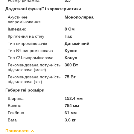
Розмір динаміка
3.5
Додаткові функції і характеристики
Акустичне
Монополярна
випромінювання
Імпеданс
8 Ом
Кріплення на стіну
Так
Тип випромінювачів
Динамічний
Тип ВЧ-випромінювача
Купол
Тип СЧ-випромінювача
Конус
Рекомендована потужність
300 Вт
підсилювача (макс)
Рекомендована потужність
75 Вт
підсилювача (хв.)
Габаритні розміри
Ширина
152.4 мм
Висота
754 мм
Глибина
61 мм
Вага
3.6 кг
Приховати