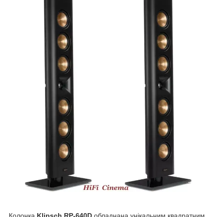
Колонка
Klipsch RP-640D
обладнана унікальним квадратним