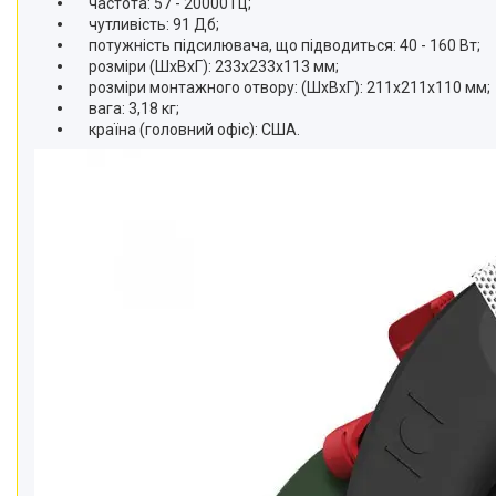
частота: 57 - 20000 Гц;
чутливість: 91 Дб;
потужність підсилювача, що підводиться: 40 - 160 Вт;
розміри (ШхВхГ): 233х233х113 мм;
розміри монтажного отвору: (ШхВхГ): 211х211х110 мм;
вага: 3,18 кг;
країна (головний офіс): США.