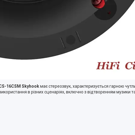
er CS-16CSM Skyhook
має стереозвук, характеризується гарною чутли
 використання в різних сценаріях, включно з відтворенням музики 