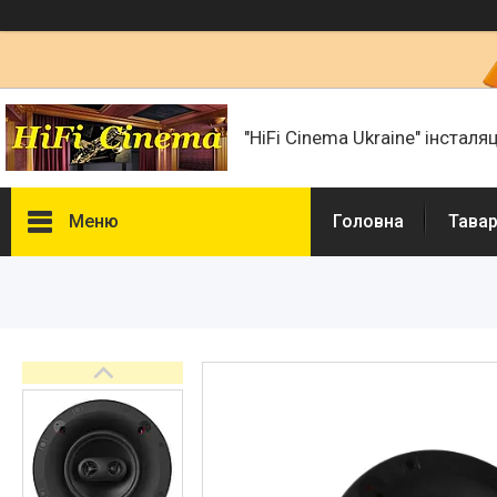
"HiFi Cinema Ukraine" інсталя
Меню
Головна
Тавар
Фотогалерея
Товари та послуги
Статті
Презентації і документи
Про нас
Сертифікати і ліцензії