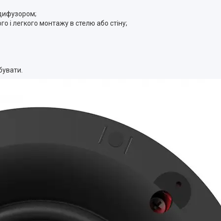
дифузором;
і легкого монтажу в стелю або стіну;
бувати.