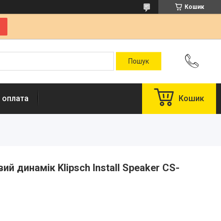
Кошик
 оплата
Кошик
й динамік Klipsch Install Speaker CS-