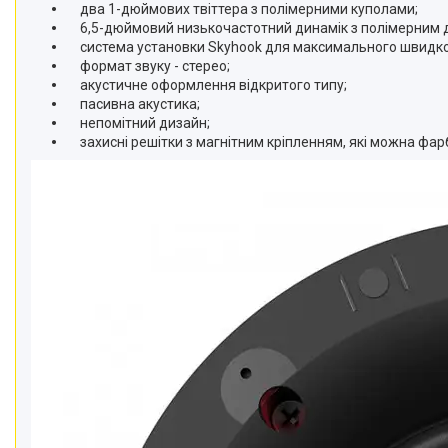
два 1-дюймових твіттера з полімерними куполами;
6,5-дюймовий низькочастотний динамік з полімерним 
система установки Skyhook для максимального швидкого 
формат звуку - стерео;
акустичне оформлення відкритого типу;
пасивна акустика;
непомітний дизайн;
захисні решітки з магнітним кріпленням, які можна фар