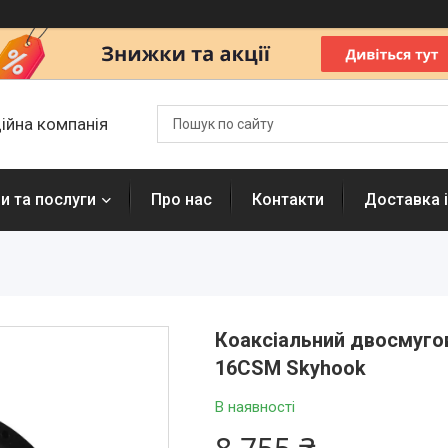
ційна компанія
и та послуги
Про нас
Контакти
Доставка і
Коаксіальний двосмугови
16CSM Skyhook
В наявності