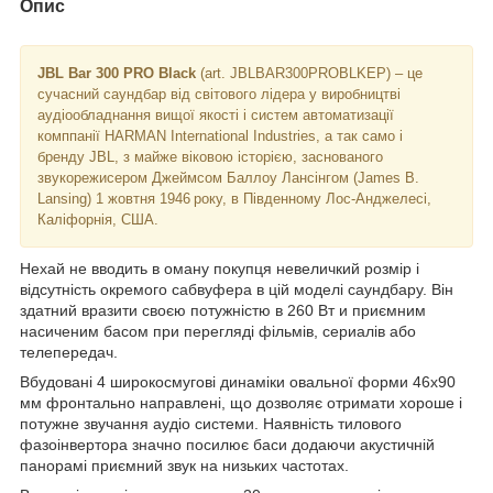
Опис
JBL Bar 300 PRO Black
(art. JBLBAR300PROBLKEP) – це
сучасний саундбар від світового лідера у виробництві
аудіообладнання вищої якості і систем автоматизації
комппанії HARMAN International Industries, а так само і
бренду JBL, з майже віковою історією, заснованого
звукорежисером Джеймсом Баллоу Лансінгом (James B.
Lansing) 1 жовтня 1946 року, в Південному Лос-Анджелесі,
Каліфорнія, США.
Нехай не вводить в оману покупця невеличкий розмір і
відсутність окремого сабвуфера в цій моделі саундбару. Він
здатний вразити своєю потужністю в 260 Вт и приємним
насиченим басом при перегляді фільмів, сериалів або
телепередач.
Вбудовані 4 широкосмугові динаміки овальної форми 46х90
мм фронтально направлені, що дозволяє отримати хороше і
потужне звучання аудіо системи. Наявність тилового
фазоінвертора значно посилює баси додаючи акустичній
панорамі приємний звук на низьких частотах.