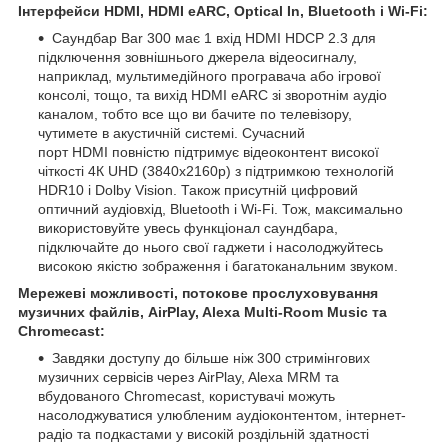
Інтерфейси HDMI, HDMI eARC, Optical In, Bluetooth і Wi-Fi:
Саундбар Bar 300 має 1 вхід HDMI HDCP 2.3 для
підключення зовнішнього джерела відеосигналу,
наприклад, мультимедійного програвача або ігрової
консолі, тощо, та вихід HDMI eARC зі зворотнім аудіо
каналом, тобто все що ви бачите по телевізору,
чутимете в акустичній системі. Сучасний
порт HDMI повністю підтримує відеоконтент високої
чіткості 4К UHD (3840x2160p) з підтримкою технологій
HDR10 і Dolby Vision. Також присутній цифровий
оптичний аудіовхід, Bluetooth і Wi-Fi. Тож, максимально
використовуйте увесь функціонал саундбара,
підключайте до нього свої гаджети і насолоджуйтесь
високою якістю зображення і багатоканальним звуком.
Мережеві можливості, потокове прослуховування
музичних файлів, AirPlay, Alexa Multi-Room Music та
Chromecast:
Завдяки доступу до більше ніж 300 стримінгових
музичних сервісів через AirPlay, Alexa MRM та
вбудованого Chromecast, користувачі можуть
насолоджуватися улюбленим аудіоконтентом, інтернет-
радіо та подкастами у високій роздільній здатності