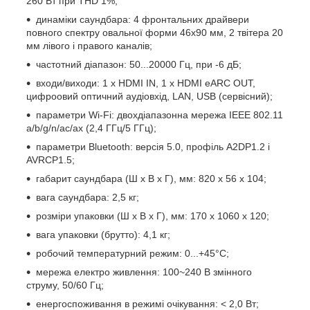
260 Вт при THD 1%;
динаміки саундбара: 4 фронтальних драйвери
повного спектру овальної форми 46х90 мм, 2 твітера 20
мм лівого і правого каналів;
частотний діапазон: 50...20000 Гц, при -6 дБ;
входи/виходи: 1 x HDMI IN, 1 x HDMI eARC OUT,
цифроовий оптичний аудіовхід, LAN, USB (сервісний);
параметри Wi-Fi: двохдіапазонна мережа IEEE 802.11
a/b/g/n/ac/ax (2,4 ГГц/5 ГГц);
параметри Bluetooth: версія 5.0, профіль A2DP1.2 і
AVRCP1.5;
габарит саундбара (Ш x В x Г), мм: 820 x 56 x 104;
вага саундбара: 2,5 кг;
розміри упаковки (Ш x В x Г), мм: 170 x 1060 x 120;
вага упаковки (брутто): 4,1 кг;
робочий температурний режим: 0...+45°C;
мережа електро живлення: 100~240 В змінного
струму, 50/60 Гц;
енергоспоживання в режимі очікування: < 2,0 Вт;