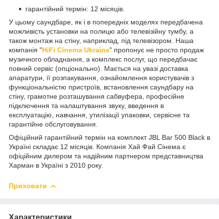
гарантійний термін: 12 місяців.
У цьому саундбаре, як і в попередніх моделях передбачена
можливість установки на полицю або телевізійну тумбу, а
також монтаж на стіну, наприклад, під телевізором. Наша
компанія "
HiFi Cinema Ukraine
" пропонує не просто продаж
музичного обладнання, а комплекс послуг, що передбачає
повний сервіс (опціонально). Мається на увазі доставка
апаратури, її розпакування, ознайомлення користувачів з
функціональністю пристроїв, встановлення саундбару на
стіну, грамотне розташування сабвуфера, професійне
підключення та налаштування звуку, введення в
експлуатацію, навчання, утилізації упаковки, сервісне та
гарантійне обслуговування.
Офіційний гарантійний термін на комплект JBL Bar 500 Black в
Україні складає 12 місяців. Компанія Хай Фай Сінема є
офіційним дилером та надійним партнером представництва
Харман в Україні з 2010 року.
Приховати
Характеристики