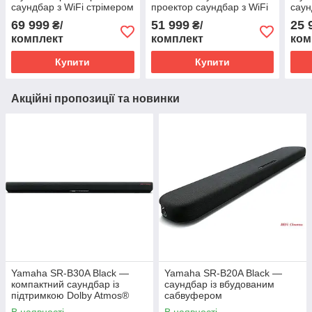
саундбар з WiFi стрімером
проектор саундбар з WiFi
саун
JBLBAR1300M2BLKEP
стрімером
JBL
69 999
51 999
25 
₴/
₴/
JBLBAR1000M2BLKEP
комплект
комплект
ком
Купити
Купити
Акційні пропозиції та новинки
Yamaha SR-B30A Black —
Yamaha SR-B20A Black —
компактний саундбар із
саундбар із вбудованим
підтримкою Dolby Atmos®
сабвуфером