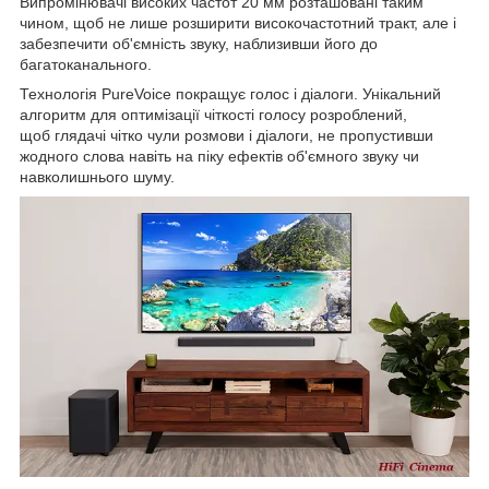
Випромінювачі високих частот 20 мм розташовані таким
чином, щоб не лише розширити високочастотний тракт, але і
забезпечити об'ємність звуку, наблизивши його до
багатоканального.
Технологія PureVoice покращує голос і діалоги. Унікальний
алгоритм для оптимізації чіткості голосу розроблений,
щоб глядачі чітко чули розмови і діалоги, не пропустивши
жодного слова навіть на піку ефектів об'ємного звуку чи
навколишнього шуму.