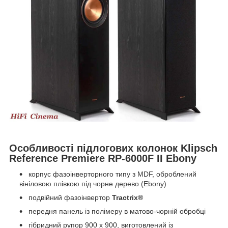
Особливості підлогових колонок Klipsch
Reference Premiere RP-6000F II Ebony
корпус фазоінверторного типу з MDF, оброблений
вініловою плівкою під чорне дерево (Ebony)
подвійний фазоінвертор
Tractrix®
передня панель із полімеру в матово-чорній обробці
гібридний рупор 90
0
x 90
0
, виготовлений із