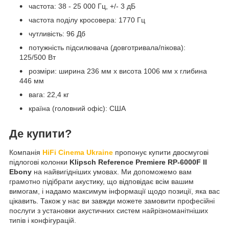
частота: 38 - 25 000 Гц, +/- 3 дБ
частота поділу кросовера: 1770 Гц
чутливість: 96 Дб
потужність підсилювача (довготривала/пікова):
125/500 Вт
розміри: ширина 236 мм х висота 1006 мм х глибина
446 мм
вага: 22,4 кг
країна (головний офіс): США
Де купити?
Компанія
HiFi Cinema Ukraine
пропонує купити двосмугові
підлогові колонки
Klipsch Reference Premiere RP-6000F II
Ebony
на найвигідніших умовах. Ми допоможемо вам
грамотно підібрати акустику, що відповідає всім вашим
вимогам, і надамо максимум інформації щодо позиції, яка вас
цікавить. Також у нас ви завжди можете замовити професійні
послуги з установки акустичних систем найрізноманітніших
типів і конфігурацій.