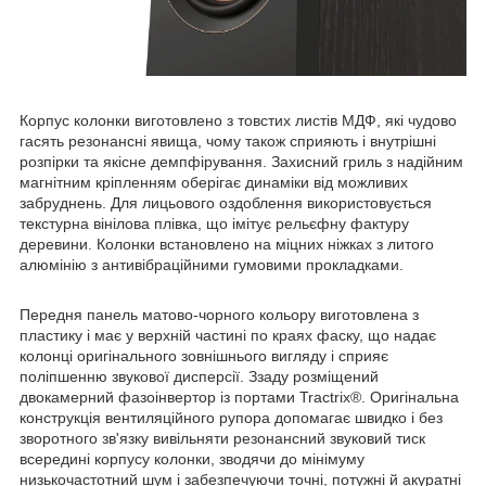
Корпус колонки виготовлено з товстих листів МДФ, які чудово
гасять резонансні явища, чому також сприяють і внутрішні
розпірки та якісне демпфірування. Захисний гриль з надійним
магнітним кріпленням оберігає динаміки від можливих
забруднень. Для лицьового оздоблення використовується
текстурна вінілова плівка, що імітує рельєфну фактуру
деревини. Колонки встановлено на міцних ніжках з литого
алюмінію з антивібраційними гумовими прокладками.
Передня панель матово-чорного кольору виготовлена з
пластику і має у верхній частині по краях фаску, що надає
колонці оригінального зовнішнього вигляду і сприяє
поліпшенню звукової дисперсії. Ззаду розміщений
двокамерний фазоінвертор із портами Tractrix®. Оригінальна
конструкція вентиляційного рупора допомагає швидко і без
зворотного зв'язку вивільняти резонансний звуковий тиск
всередині корпусу колонки, зводячи до мінімуму
низькочастотний шум і забезпечуючи точні, потужні й акуратні