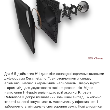
Два 6,5-дюймових НЧ-динаміки оснащені керамометалевими
дифузорами
Cerametallic™
, виготовленими зі сплаву
алюмінію і магнію з керамічним напиленням, зверху вкриті
шаром міді, для додаткового гасіння резонансів. Мідне
напилення НЧ-дифузорів надає всій акустиці
Klipsch
Reference II
добре впізнаваний зовнішній вигляд. Виключно
жорсткі та легкі конуси мають максимальну ефективність і
забезпечують мінімальне спотворення звуку. Нові алюмінієві