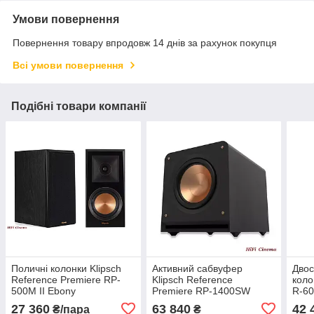
Умови повернення
Повернення товару впродовж 14 днів за рахунок покупця
Всі умови повернення
Подібні товари компанії
Поличні колонки Klipsch
Активний сабвуфер
Двос
Reference Premiere RP-
Klipsch Reference
коло
500M II Ebony
Premiere RP-1400SW
R-60
Black
27 360
63 840
42 
₴/пара
₴