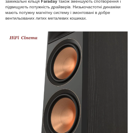
замикальні кільця
Faraday
також зменшують спотворення і
підвищують потужність драйверів. Низькочастотні динаміки
мають потужну магнітну систему і змонтовані в добре
вентильованих литих металевих кошиках.