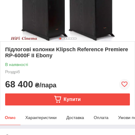
Підлогові колонки Klipsch Reference Premiere
RP-6000F II Ebony
В наявності
Роздріб
68 400
₴/пара
Купити
Опис
Характеристики
Доставка
Оплата
Умови п