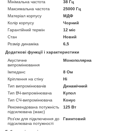
Мінімальна частота
38 Гц
Максимальна частота
25000 Гц
Матеріал корпусу
МДФ
Колір корпусу
Чорний
Гарантійний термін
12 міс
Стан
Новий
Розмір динаміка
6,5
Додаткові функції і характеристики
Акустичне
Монополярна
випромінювання
Імпеданс
8 Ом
Кріплення на стіну
Ні
Тип випромінювачів
Динамічний
Тип ВЧ-випромінювача
Купол
Тип СЧ-випромінювача
Конус
Рекомендована потужність
125 Вт
підсилювача (макс)
Роз'єм для підключення до
Гвинтовий
підсилювача потужності