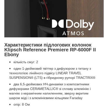
Характеристики підлогових колонок
Klipsch Reference Premiere RP-6000F II
Ebony
кількість смуг: 2
один 1-дюймовий твіттер з дифузором з титану з
технологією лінійного підвісу LINEAR TRAVEL
SUSPENSION® (LTS) в гібридному рупорі TRACTRIX®
два 6,5-дюймових НЧ-динаміки з композитними
дифузорами CERAMETALLIC® зі сплаву алюмінію і
магнію з керамічним напиленням, зверху вкритим
шаром міді і з алюмінієвими кільцями Faraday
опір: 8 Ом