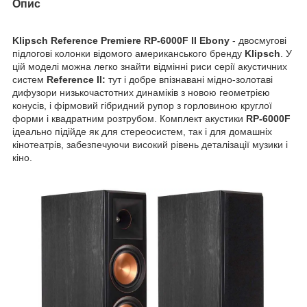
Опис
Klipsch Reference Premiere RP-6000F II Ebony
- двосмугові
підлогові колонки відомого американського бренду
Klipsch
. У
цій моделі можна легко знайти відмінні риси серії акустичних
систем
Reference II:
тут і добре впізнавані мідно-золотаві
дифузори низькочастотних динаміків з новою геометрією
конусів, і фірмовий гібридний рупор з горловиною круглої
форми і квадратним розтрубом. Комплект акустики
RP
-6000
F
ідеально підійде як для стереосистем, так і для домашніх
кінотеатрів, забезпечуючи високий рівень деталізації музики і
кіно.