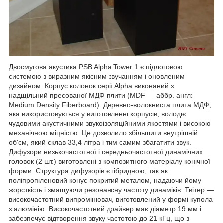
Двосмугова акустика PSB Alpha Tower 1 є підлоговою
системою з виразним якісним звучанням і оновленим
дизайном. Корпус колонок серії
Alpha
виконаний з
надщільний пресованої МДФ плити (MDF ― аббр. англ:
Medium Density Fiberboard)
. Деревно-волокниста плита МДФ,
яка використовується у виготовленні корпусів, володіє
чудовими акустичними звукоізоляційними якостями і високою
механічною міцністю. Це дозволило збільшити внутрішній
об'єм, який склав 33,4 літра і тим самим збагатити звук.
Дифузори низькочастотної і середньочастотної динамічних
головок (2 шт.) виготовлені з композитного матеріалу конічної
форми. Структура дифузорів є гібридною, так як
поліпропіленовий конус покритий металом, надаючи йому
жорсткість і змащуючи резонансну частоту динаміків. Твітер ―
високочастотний випромінювач, виготовлений у формі купола
з алюмінію. Високочастотний драйвер має діаметр 19 мм і
забезпечує відтворення звуку частотою до 21 кГц, що з