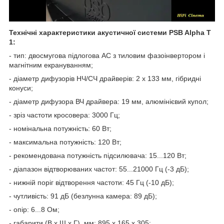
Технічні характеристики акустичної системи
PSB Alpha T
1:
- тип: двосмугова підлогова АС з тиловим фазоінвертором і
магнітним екрануванням;
- діаметр дифузорів НЧ/СЧ драйверів: 2 х 133 мм, гібридні
конуси;
- діаметр дифузора ВЧ драйвера: 19 мм, алюмінієвий купол;
- зріз частоти кросовера: 3000 Гц;
- номінальна потужність: 60 Вт;
- максимальна потужність: 120 Вт;
- рекомендована потужність підсилювача: 15...120 Вт;
- діапазон відтворюваних частот: 55...21000 Гц (-3 дБ);
- нижній поріг відтворення частоти: 45 Гц (-10 дБ);
- чутливість: 91 дБ (безлунна камера: 89 дБ);
- опір: 6...8 Ом;
- габарити (В х Ш х Г), мм: 895 х 165 х 305;