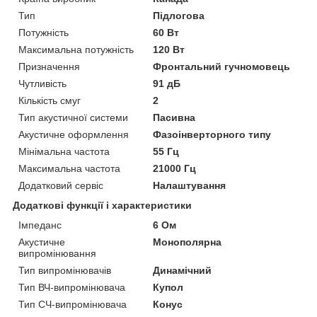
Тип
Підлогова
Потужність
60 Вт
Максимальна потужність
120 Вт
Призначення
Фронтальний гучномовець
Чутливість
91 дБ
Кількість смуг
2
Тип акустичної системи
Пасивна
Акустичне оформлення
Фазоінверторного типу
Мінімальна частота
55 Гц
Максимальна частота
21000 Гц
Додатковий сервіс
Налаштування
Додаткові функції і характеристики
Імпеданс
6 Ом
Акустичне
Монополярна
випромінювання
Тип випромінювачів
Динамічний
Тип ВЧ-випромінювача
Купол
Тип СЧ-випромінювача
Конус