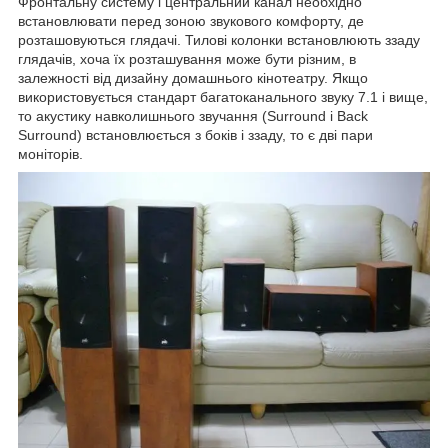
Фронтальну систему і центральний канал необхідно
встановлювати перед зоною звукового комфорту, де
розташовуються глядачі. Тилові колонки встановлюють ззаду
глядачів, хоча їх розташування може бути різним, в
залежності від дизайну домашнього кінотеатру. Якщо
використовується стандарт багатоканального звуку 7.1 і вище,
то акустику навколишнього звучання (Surround і Back
Surround) встановлюється з боків і ззаду, то є дві пари
моніторів.