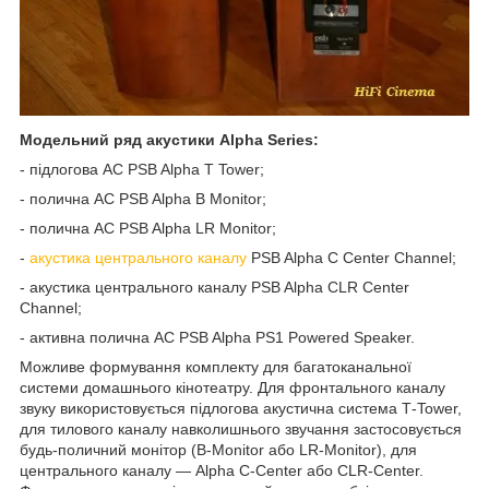
Модельний ряд акустики Alpha Series:
- підлогова АС PSB Alpha T Tower;
- полична АС
PSB Alpha B Monitor;
-
полична АС
PSB Alpha LR Monitor;
-
акустика центрального каналу
PSB Alpha C Center Channel;
- акустика центрального каналу PSB Alpha CLR Center
Channel;
- активна полична АС PSB Alpha PS1 Powered Speaker.
Можливе формування комплекту для багатоканальної
системи домашнього кінотеатру. Для фронтального каналу
звуку використовується підлогова акустична система Т-
Tower,
для тилового каналу навколишнього звучання застосовується
будь-поличний монітор (
B-Monitor
або
LR-Monitor
), для
центрального каналу ―
Alpha C-Center або
CLR-Center.