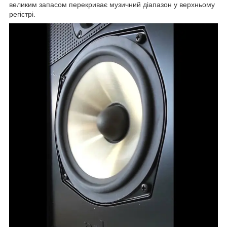
великим запасом перекриває музичний діапазон у верхньому
регістрі.