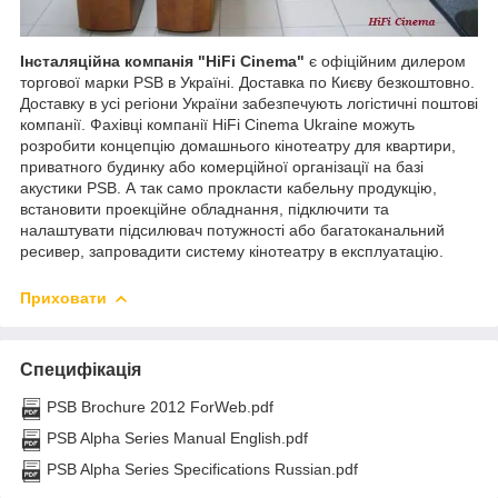
Інсталяційна компанія "HiFi Cinema"
є офіційним дилером
торгової марки
PSB
в Україні. Доставка по Києву безкоштовно.
Доставку в усі регіони України забезпечують логістичні поштові
компанії. Фахівці компанії HiFi Cinema Ukraine можуть
розробити концепцію домашнього кінотеатру для квартири,
приватного будинку або комерційної організації на базі
акустики PSB. А так само прокласти кабельну продукцію,
встановити проекційне обладнання, підключити та
налаштувати підсилювач потужності або багатоканальний
ресивер, запровадити систему кінотеатру в експлуатацію.
Приховати
Специфікація
PSB Brochure 2012 ForWeb.pdf
PSB Alpha Series Manual English.pdf
PSB Alpha Series Specifications Russian.pdf