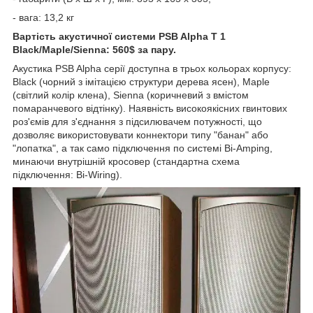
- вага: 13,2 кг
Вартість
акустичної системи
PSB Alpha T 1
Black/Maple/Sienna: 560$ за пару.
Акустика
PSB Alpha серії доступна в трьох кольорах корпусу:
Black (чорний з імітацією структури дерева ясен), Maple
(світлий колір клена), Sienna (коричневий з вмістом
помаранчевого відтінку). Наявність високоякісних гвинтових
роз'ємів для з'єднання з підсилювачем потужності, що
дозволяє використовувати коннектори типу "банан" або
"лопатка", а так само підключення по системі Bi-Amping,
минаючи внутрішній кросовер
(стандартна схема
підключення: Bi-Wiring)
.