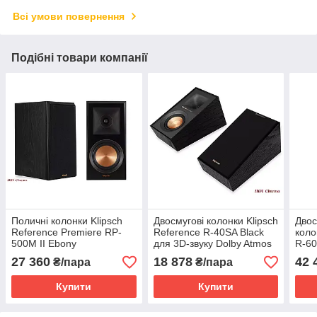
Всі умови повернення
Подібні товари компанії
Поличні колонки Klipsch
Двосмугові колонки Klipsch
Двос
Reference Premiere RP-
Reference R-40SA Black
коло
500M II Ebony
для 3D-звуку Dolby Atmos
R-60
27 360
18 878
42 
₴/пара
₴/пара
Купити
Купити