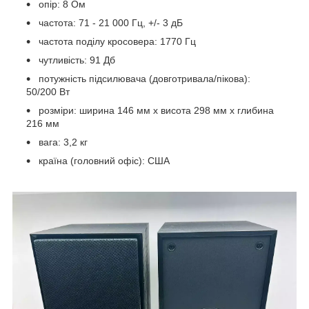
опір: 8 Ом
частота: 71 - 21 000 Гц, +/- 3 дБ
частота поділу кросовера: 1770 Гц
чутливість: 91 Дб
потужність підсилювача (довготривала/пікова):
50/200 Вт
розміри: ширина 146 мм х висота 298 мм х глибина
216 мм
вага: 3,2 кг
країна (головний офіс): США