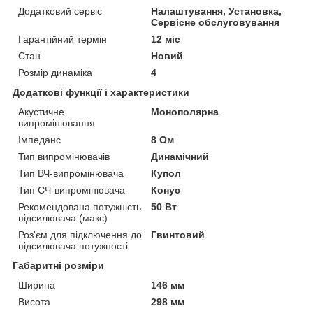
Додатковий сервіс
Налаштування, Установка,
Сервісне обслуговування
Гарантійний термін
12 міс
Стан
Новий
Розмір динаміка
4
Додаткові функції і характеристики
Акустичне
Монополярна
випромінювання
Імпеданс
8 Ом
Тип випромінювачів
Динамічний
Тип ВЧ-випромінювача
Купол
Тип СЧ-випромінювача
Конус
Рекомендована потужність
50 Вт
підсилювача (макс)
Роз'єм для підключення до
Гвинтовий
підсилювача потужності
Габаритні розміри
Ширина
146 мм
Висота
298 мм