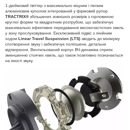
1-дюймовий твіттер з максимально міцним і легким
алюмінієвим куполом інтегрований у фірмовий рупор
TRACTRIX®
збільшених зовнішніх розмірів з горловиною
круглої форми та квадратним розтрубом, що забезпечує
максимально ефективне передавання високочастотних хвиль
у зону прослуховування. Ексклюзивний підвіс з лінійним
ходом
Linear Travel Suspension (LTS)
зводить до мінімуму
спотворення звуку і забезпечує поліпшене, детальне
відтворення. Вентильований корпус ВЧ-динаміка сприяє
зменшенню стоячих хвиль, що також позитивно позначається
на якості звуку.