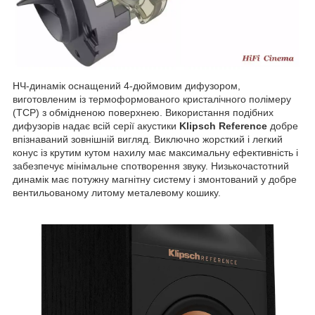
НЧ-динамік оснащений 4-дюймовим дифузором,
виготовленим із термоформованого кристалічного полімеру
(TCP) з обмідненою поверхнею. Використання подібних
дифузорів надає всій серії акустики
Klipsch Reference
добре
впізнаваний зовнішній вигляд. Виключно жорсткий і легкий
конус із крутим кутом нахилу має максимальну ефективність і
забезпечує мінімальне спотворення звуку. Низькочастотний
динамік має потужну магнітну систему і змонтований у добре
вентильованому литому металевому кошику.