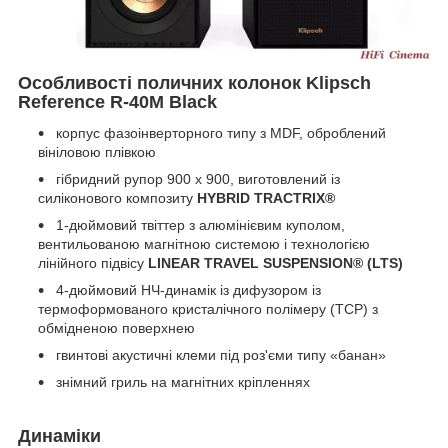
Особливості поличних колонок Klipsch
Reference R-40M Black
корпус фазоінверторного типу з MDF, оброблений
вініловою плівкою
гібридний рупор 90
0
x 90
0
, виготовлений із
силіконового композиту
HYBRID TRACTRIX®
1-дюймовий твіттер з алюмінієвим куполом,
вентильованою магнітною системою і технологією
лінійного підвісу
LINEAR TRAVEL SUSPENSION® (LTS)
4-дюймовий НЧ-динамік із дифузором із
термоформованого кристалічного полімеру (TCP) з
обмідненою поверхнею
гвинтові акустичні клеми під роз'єми типу «банан»
знімний гриль на магнітних кріпленнях
Динаміки