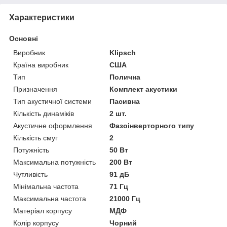
Характеристики
Основні
Виробник
Klipsch
Країна виробник
США
Тип
Полична
Призначення
Комплект акустики
Тип акустичної системи
Пасивна
Кількість динаміків
2 шт.
Акустичне оформлення
Фазоінверторного типу
Кількість смуг
2
Потужність
50 Вт
Максимальна потужність
200 Вт
Чутливість
91 дБ
Мінімальна частота
71 Гц
Максимальна частота
21000 Гц
Матеріал корпусу
МДФ
Колір корпусу
Чорний