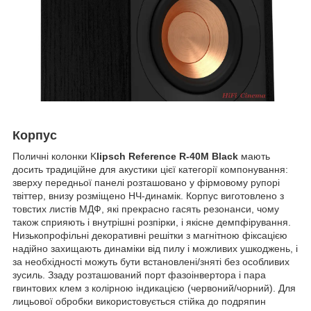
Корпус
Поличні колонки K
lipsch Reference R-40M Black
мають
досить традиційне для акустики цієї категорії компонування:
зверху передньої панелі розташовано у фірмовому рупорі
твіттер, внизу розміщено НЧ-динамік. Корпус виготовлено з
товстих листів МДФ, які прекрасно гасять резонанси, чому
також сприяють і внутрішні розпірки, і якісне демпфірування.
Низькопрофільні декоративні решітки з магнітною фіксацією
надійно захищають динаміки від пилу і можливих ушкоджень, і
за необхідності можуть бути встановлені/зняті без особливих
зусиль. Ззаду розташований порт фазоінвертора і пара
гвинтових клем з колірною індикацією (червоний/чорний). Для
лицьової обробки використовується стійка до подряпин