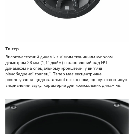
Твітер
Високочастотний динамік з м'яким тканинним куполом
діаметром 28 мм (1,1" дюйм) встановлений над НЧ-
динаміком на спеціальному кронштейні у вигляді
рівнобедреної трапеції. Твітер має ексцентричне
розташування щодо загальної осі колонки, що суттєво знижує
викривлення звуку, характерне для коаксіальних динаміків.