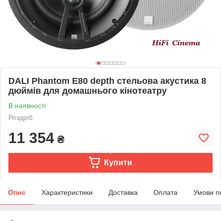
DALI Phantom E80 depth стельова акустика 8
дюймів для домашнього кінотеатру
В наявності
Роздріб
11 354
₴
Купити
Опис
Характеристики
Доставка
Оплата
Умови п