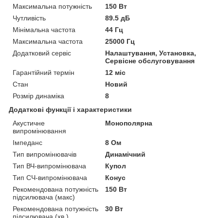
Максимальна потужність
150 Вт
Чутливість
89.5 дБ
Мінімальна частота
44 Гц
Максимальна частота
25000 Гц
Додатковий сервіс
Налаштування, Установка,
Сервісне обслуговування
Гарантійний термін
12 міс
Стан
Новий
Розмір динаміка
8
Додаткові функції і характеристики
Акустичне
Монополярна
випромінювання
Імпеданс
8 Ом
Тип випромінювачів
Динамічний
Тип ВЧ-випромінювача
Купол
Тип СЧ-випромінювача
Конус
Рекомендована потужність
150 Вт
підсилювача (макс)
Рекомендована потужність
30 Вт
підсилювача (хв.)