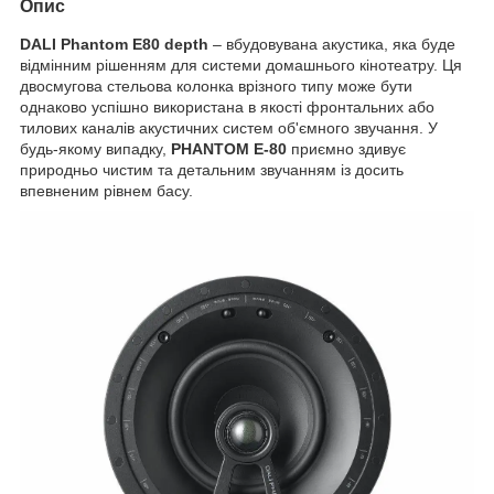
Опис
DALI Phantom E80 depth
– вбудовувана акустика, яка буде
відмінним рішенням для системи домашнього кінотеатру. Ця
двосмугова стельова колонка врізного типу може бути
однаково успішно використана в якості фронтальних або
тилових каналів акустичних систем об'ємного звучання. У
будь-якому випадку,
PHANTOM E-80
приємно здивує
природньо чистим та детальним звучанням із досить
впевненим рівнем басу.