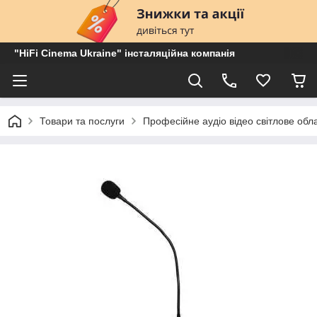
"HiFi Cinema Ukraine" інсталяційна компанія
Товари та послуги
Професійне аудіо відео світлове об