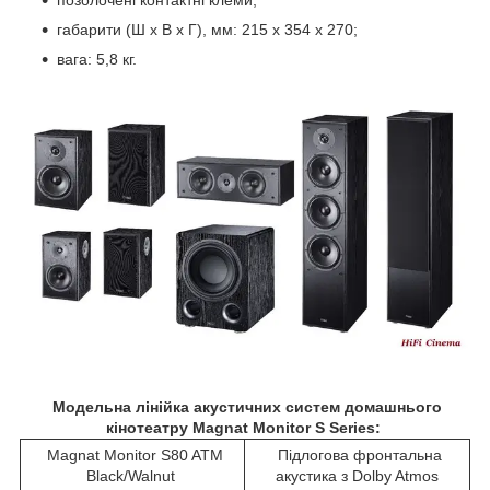
позолочені контактні клеми;
габарити (Ш х В х Г), мм: 215 х 354 х 270;
вага: 5,8 кг.
Модельна лінійка акустичних систем домашнього
кінотеатру Magnat Monitor S Series:
Magnat Monitor S80 ATM
Підлогова фронтальна
Black/Walnut
акустика з Dolby Atmos