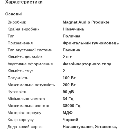
Характеристики
Основні
Виробник
Magnat Audio Produkte
Країна виробник
Німеччина
Тип
Полична
Призначення
Фронтальний гучномовець
Тип акустичної системи
Пасивна
Кількість динаміків
2 шт.
Акустичне оформлення
Фазоінверторного типу
Кількість смуг
2
Потужність
100 Вт
Максимальна потужність
200 Вт
Чутливість
90 дБ
Мінімальна частота
34 Гц
Максимальна частота
38000 Гц
Матеріал корпусу
МДФ
Колір корпусу
Чорний
Додатковий сервіс
Налаштування, Установка,