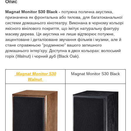
Опис
Magnat Monitor S30 Black -
потужна полична акустика,
призначена як фронтальна або тилова, для багатоканальної
системи домашнього кінотеатру. Виконана в чорному кольорі
якісного вінілового покриття, що імітує натуральну фактуру
масиву дерева. Ця акустика не лише відтворює потужне,
акцентоване і деталізоване звучання фільмів і музики, але й
стане справжньою "родзинкою" вашого затишного
домашнього інтер'єру. Доступна в двох кольорах: волоський
горіх (Walnut) і чорний дуб (Black Oak).
Magnat Monitor S30
Magnat Monitor S30 Black
Walnut