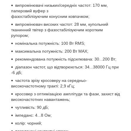
випромінювачі низьких/середніх частот: 170 мм,
паперовий вуфер з
фазостабілізуючим конусним ковпачком;
випромінювач високих частот: 28 мм, купольний
тканинний твітер з фазостабілізуючим коротким
рупором;
номінальна потужність: 100 Вт RMS;
максимальна потужність: 200 Вт MAX;
рекомендована потужність підсилювача: 30...200 Вт;
діапазон частот, що відтворюються: 34...38000 Гц при
-6 дБ;
частота зрізу кросоверу на середньо-
високочастотному тракті: 2,9 кГц;
кросовер з оптимізацією амплітуди та фази, захист від
високочастотних навантажень;
чутливість: 90 дБ;
імпеданс: 4...8 Ом;
колір: чорний;