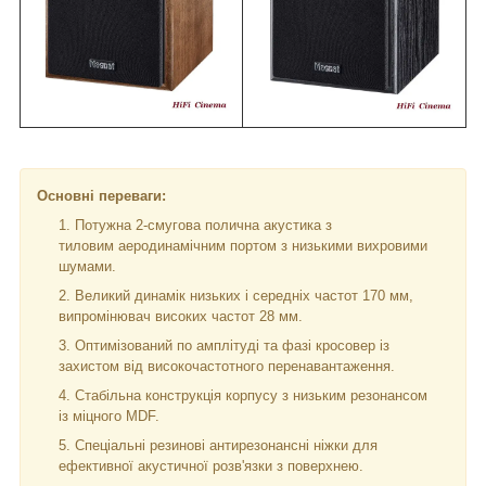
Основні переваги:
Потужна 2-смугова полична акустика з
тиловим аеродинамічним портом з низькими вихровими
шумами.
Великий динамік низьких і середніх частот 170 мм,
випромінювач високих частот 28 мм.
Оптимізований по амплітуді та фазі кросовер із
захистом від високочастотного перенавантаження.
Стабільна конструкція корпусу з низьким резонансом
із міцного MDF.
Спеціальні резинові антирезонансні ніжки для
ефективної акустичної розв'язки з поверхнею.