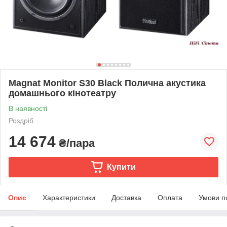
Magnat Monitor S30 Black Полична акустика
домашнього кінотеатру
В наявності
Роздріб
14 674
₴/пара
Купити
Опис
Характеристики
Доставка
Оплата
Умови п