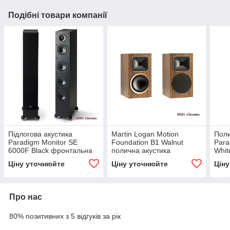
Подібні товари компанії
Підлогова акустика
Martin Logan Motion
Поли
Paradigm Monitor SE
Foundation B1 Walnut
Para
6000F Black фронтальна
полична акустика
Whit
стерео пара системи
домашнього кінотеатру
дома
Ціну уточнюйте
Ціну уточнюйте
Цін
домашнього кінотеатру
Про нас
80% позитивних з 5 відгуків за рік