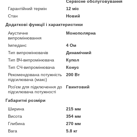
Сервісне обслуговування
Гарантійний термін
12 міс
Стан
Новий
Додаткові функції і характеристики
Акустичне
Монополярна
випромінювання
Імпеданс
4 Ом
Тип випромінювачів
Динамічний
Тип ВЧ-випромінювача
Купол
Тип СЧ-випромінювача
Конус
Рекомендована потужність
200 Вт
підсилювача (макс)
Роз'єм для підключення до
Гвинтовий
підсилювача потужності
Габаритні розміри
Ширина
215 мм
Висота
354 мм
Глибина
270 мм
Вага
5.8 кг