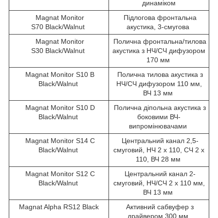
динаміком
Magnat Monitor
Підлогова фронтальна
S70 Black/Walnut
акустика, 3-смугова
Magnat Monitor
Полична фронтальна/тилова
S30 Black/Walnut
акустика з НЧ/СЧ дифузором
170 мм
Magnat Monitor S10 B
Полична тилова акустика з
Black/Walnut
НЧ/СЧ дифузором 110 мм,
ВЧ 13 мм
Magnat Monitor S10 D
Полична діпольна акустика з
Black/Walnut
боковими ВЧ-
випромінювачами
Magnat Monitor S14 C
Центральний канал 2,5-
Black/Walnut
смуговий, НЧ 2 х 110, СЧ 2 х
110, ВЧ 28 мм
Magnat Monitor S12 C
Центральний канал 2-
Black/Walnut
смуговий, НЧ/СЧ 2 х 110 мм,
ВЧ 13 мм
Magnat Alpha RS12 Black
Активний сабвуфер з
драйвером 300 мм,