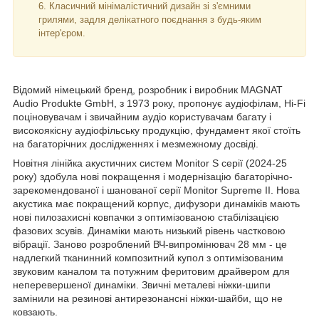
Класичний мінімалістичний дизайн зі з'ємними
грилями, задля делікатного поєднання з будь-яким
інтер'єром.
Відомий німецький бренд, розробник і виробник MAGNAT
Audio Produkte GmbH, з 1973 року, пропонує аудіофілам, Hi-Fi
поціновувачам і звичайним аудіо користувачам багату і
високоякісну аудіофільську продукцію, фундамент якої стоїть
на багаторічних дослідженнях і мезмежному досвіді.
Новітня лінійка акустичних систем Monitor S серії (2024-25
року) здобула нові покращення і модернізацію багаторічно-
зарекомендованої і шанованої серії Monitor Supreme II. Нова
акустика має покращений корпус, дифузори динаміків мають
нові пилозахисні ковпачки з оптимізованою стабілізацією
фазових зсувів. Динаміки мають низький рівень частковою
вібрації. Заново розроблений ВЧ-випромінювач 28 мм - це
надлегкий тканинний композитний купол з оптимізованим
звуковим каналом та потужним феритовим драйвером для
неперевершеної динаміки. Звичні металеві ніжки-шипи
замінили на резинові антирезонансні ніжки-шайби, що не
ковзають.