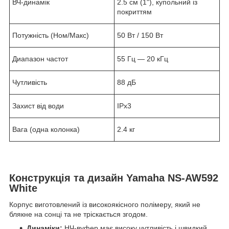
ВЧ-динамік
2.5 см (1"), купольний із
покриттям
Потужність (Ном/Макс)
50 Вт / 150 Вт
Диапазон частот
55 Гц — 20 кГц
Чутливість
88 дБ
Захист від води
IPx3
Вага (одна колонка)
2.4 кг
Конструкція та дизайн Yamaha NS-AW592
White
Корпус виготовлений із високоякісного полімеру, який не
блякне на сонці та не тріскається згодом.
Динаміки:
НЧ-вуфер має високу чутливість і швидкий