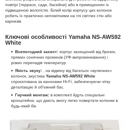
повітрі (терраси, сади, басейни) або в приміщеннях із
підвищеною вологістю. Білий колір корпусу цих колонок
робить їх практично непомітними на тлі світлих стін або
карнизів.
Ключові особливості Yamaha NS-AW592
White
Всепогодний захист:
корпус захищений від бризок,
прямих сонячних променів (УФ-випромінювання) і
різких перепадів температур.
Якість звуку:
, на відміну від багатьох «вуличних»
колонок, акустика
Yamaha NS-AW592 White
спроєктована за канонами Hi-Fi, забезпечуючи чітку
деталізацію й об'ємний бас.
Гнучкий монтаж:
в комплекті йдуть спеціальні
кронштейни, що дають змогу легко повертати колонки в
будь-який бік.