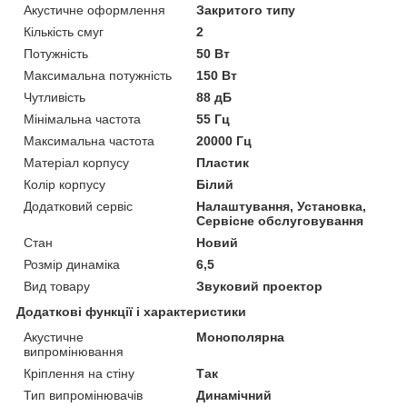
Акустичне оформлення
Закритого типу
Кількість смуг
2
Потужність
50 Вт
Максимальна потужність
150 Вт
Чутливість
88 дБ
Мінімальна частота
55 Гц
Максимальна частота
20000 Гц
Матеріал корпусу
Пластик
Колір корпусу
Білий
Додатковий сервіс
Налаштування, Установка,
Сервісне обслуговування
Стан
Новий
Розмір динаміка
6,5
Вид товару
Звуковий проектор
Додаткові функції і характеристики
Акустичне
Монополярна
випромінювання
Кріплення на стіну
Так
Тип випромінювачів
Динамічний