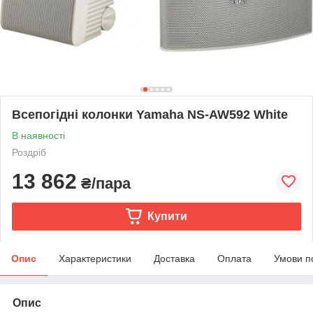
Всепогідні колонки Yamaha NS-AW592 White
В наявності
Роздріб
13 862
₴/пара
Купити
Опис
Характеристики
Доставка
Оплата
Умови п
Опис