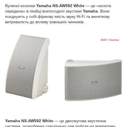
Вуличні колонки
Yamaha NS-AW592 White
— це «золота
середина» в лінійці всепогодної акустики
Yamaha
. Вони
поєднують у собі фірмову якість звуку Hi-Fi та виняткову
витривалість до впливу зовнішніх чинників.
Yamaha NS-AW592 White
— це двосмугова акустична
система, розроблена спеціально для роботи на відкритому