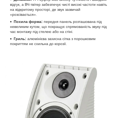
відгук, а ВЧ-твітер забезпечує чисті високі частоти навіть
на відкритому просторі, де звук зазвичай
«розсівається».
Похила форма:
передня панель розташована під
невеликим кутом, що покращує спрямованість звуку під
час монтажу під стелею або на стіні.
Гриль:
алюмінієва захисна сітка з порошковим
покриттям не схильна до корозії.