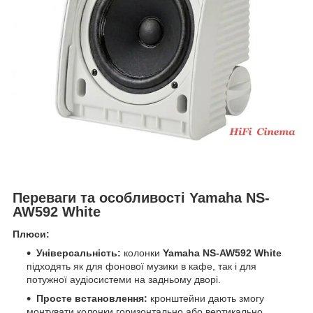
Переваги та особливості Yamaha NS-
AW592 White
Плюси:
Універсальність:
колонки
Yamaha NS-AW592 White
підходять як для фонової музики в кафе, так і для
потужної аудіосистеми на задньому дворі.
Просте встановлення:
кронштейни дають змогу
монтувати колонки горизонтально або вертикально.