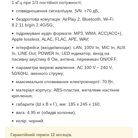
1 кГц при 1/3 постійної потужності;
співвідношення сигнал/шум, S/N: >70 дБ;
бездротова комутація: AirPlay 2, Bluetooth, Wi-Fi
8.2.11 b/g/n 2.4G/5G;
підримувані аудіо формати: MP3, WMA, ACC(ACC+),
Apple lossless, ALAC, FLAC, APE, WAV;
інтерфейси (входи/виходи): LAN, 100V In, MIC In, AUX
In, LINE Out, POWER In, LED індикатор, вихід на
пасивну акустику 8 Ом, антена, перемикач ON/OFF;
параметри мережі живлення: AC 100 V ~ 240 V,
50/60Hz, змінного струму;
максимальне споживання електроенергії: 70 Вт;
матеріал корпусу: ABS-пластик, металеве настінне
кріплення;
габарити (Ш х В х Г), мм: 185 х 245 х 160;
вага: 4,95 кг (обидві колонки);
колір: чорний.
Гарантійний термін 12 місяців.