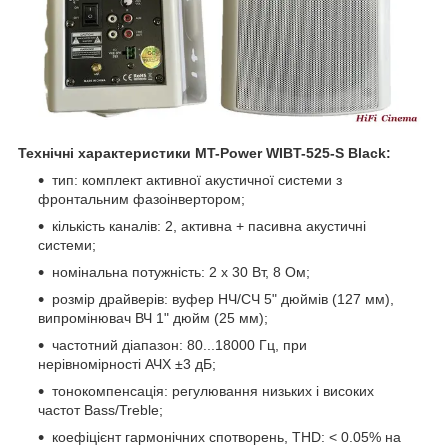
Технічні характеристики MT-Power WIBT-525-S Black:
тип: комплект активної акустичної системи з
фронтальним фазоінвертором;
кількість каналів: 2, активна + пасивна акустичні
системи;
номінальна потужність: 2 х 30 Вт, 8 Ом;
розмір драйверів: вуфер НЧ/СЧ 5" дюймів (127 мм),
випромінювач ВЧ 1" дюйм (25 мм);
частотний діапазон: 80...18000 Гц, при
нерівномірності АЧХ ±3 дБ;
тонокомпенсація: регулювання низьких і високих
частот Bass/Treble;
коефіцієнт гармонічних спотворень, THD: < 0.05% на