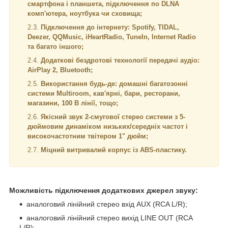
смартфона і планшета, підключення по DLNA
комп'ютера, ноутбука чи сховища;
Підключення до інтернету: Spotify, TIDAL,
Deezer, QQMusic, iHeartRadio, TuneIn, Internet Radio
та багато іншого;
Додаткові бездротові технології передачі аудіо:
AirPlay 2, Bluetooth;
Використання будь-де: домашні багатозонні
системи Multiroom, кав'ярні, бари, ресторани,
магазини, 100 В лінії, тощо;
Якісний звук 2-смугової стерео системи з 5-
дюймовим динаміком низьких/середніх частот і
високочастотним твітером 1" дюйм;
Міцний витривалий корпус із ABS-пластику.
Можливість підключення додаткових джерел звуку:
аналоговий лінійний стерео вхід AUX (RCA L/R);
аналоговий лінійний стерео вихід LINE OUT (RCA
L/R);