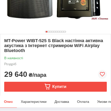
MT-Power WIBT-525 S Black настінна активна
акустика з Інтернет стримером WiFi Airplay
Bluetooth
В наявності
Роздріб
29 640
₴/пара
Купити
Опис
Характеристики
Доставка
Оплата
Умови п