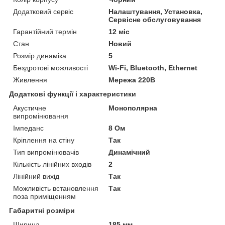
Додатковий сервіс
Налаштування, Установка,
Сервісне обслуговування
Гарантійний термін
12 міс
Стан
Новий
Розмір динаміка
5
Бездротові можливості
Wi-Fi, Bluetooth, Ethernet
Живлення
Мережа 220В
Додаткові функції і характеристики
Акустичне
Монополярна
випромінювання
Імпеданс
8 Ом
Кріплення на стіну
Так
Тип випромінювачів
Динамічний
Кількість лінійних входів
2
Лінійний вихід
Так
Можливість встановлення
Так
поза приміщенням
Габаритні розміри
Ширина
185 мм