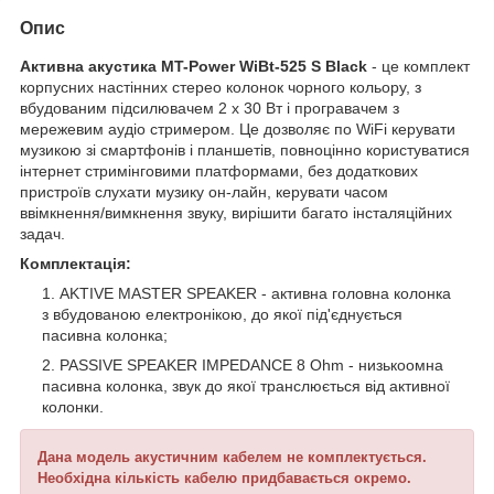
Опис
Активна акустика MT-Power WiBt-525 S Black
- це комплект
корпусних настінних стерео колонок чорного кольору, з
вбудованим підсилювачем 2 х 30 Вт і програвачем з
мережевим аудіо стримером. Це дозволяє по WiFi керувати
музикою зі смартфонів і планшетів, повноцінно користуватися
інтернет стримінговими платформами, без додаткових
пристроїв слухати музику он-лайн, керувати часом
ввімкнення/вимкнення звуку, вирішити багато інсталяційних
задач.
Комплектація:
AKTIVE MASTER SPEAKER - активна головна колонка
з вбудованою електронікою, до якої під'єднується
пасивна колонка;
PASSIVE SPEAKER IMPEDANCE 8 Ohm - низькоомна
пасивна колонка, звук до якої транслюється від активної
колонки.
Дана модель акустичним кабелем не комплектується.
Необхідна кількість кабелю придбавається окремо.