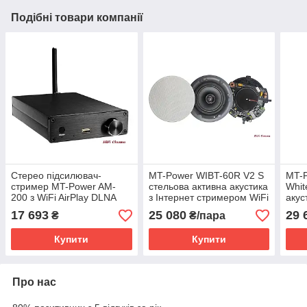
Подібні товари компанії
Стерео підсилювач-
MT-Power WIBT-60R V2 S
MT-P
стример MT-Power AM-
стельова активна акустика
Whit
200 з WiFi AirPlay DLNA
з Інтернет стримером WiFi
акус
потужність 2х100 Вт RMS
Airplay Bluetooth
стри
17 693
25 080
29 
₴
₴/пара
Blue
Купити
Купити
Про нас