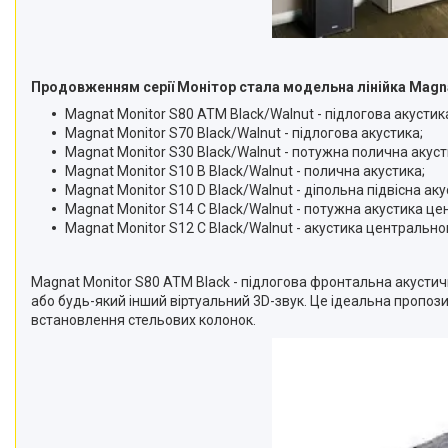
Продовженням серії Монітор стала модельна лінійка Magna
Magnat Monitor S80 ATM Black/Walnut - підлогова акустик
Magnat Monitor S70 Black/Walnut - підлогова акустика;
Magnat Monitor S30 Black/Walnut - потужна полична акуст
Magnat Monitor S10 B Black/Walnut - полична акустика;
Magnat Monitor S10 D Black/Walnut - діпольна підвісна аку
Magnat Monitor S14 C Black/Walnut - потужна акустика це
Magnat Monitor S12 C Black/Walnut - акустика центрально
Magnat Monitor S80 ATM Black - підлогова фронтальна акусти
або будь-який інший віртуальний 3D-звук. Це ідеальна пропо
встановлення стельових колонок.