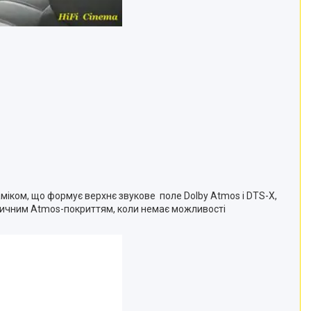
міком, що формує верхнє звукове поле Dolby Atmos і DTS-X,
стичним Atmos-покриттям, коли немає можливості