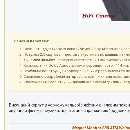
Основні переваги:
Наявність додаткового каналу звуку Dolby Atmos для непер
Потужна 2,5-смугова підлогова акустика з подвійними ти
Динаміки низьких і середніх частот 2 х 170 мм, високочасто
Коаксіальний Dolby Atmos динамік середніх частот 114 мм,
Стабільна конструкція корпусу з низьким резонансом та д
Спеціально розроблені антирезонансні ніжки для ефективно
Класичний мінімалістичний дизайн зі з'ємними грилями, зад
Виконаний корпус в чорному кольорі з якісним вініловим покр
звучання фільмів і музики, але й стане справжньою "родзинкою
Magnat Monitor S80 ATM Waln