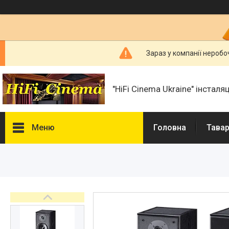
Зараз у компанії неробо
"HiFi Cinema Ukraine" інсталя
Меню
Головна
Тавар
Фотогалерея
Товари та послуги
Статті
Презентації і документи
Про нас