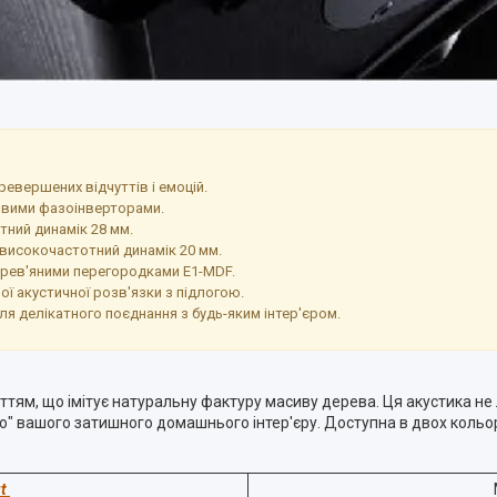
евершених відчуттів і емоцій.
ловими фазоінверторами.
тний динамік 28 мм.
 високочастотний динамік 20 мм.
ерев'яними перегородками E1-MDF.
ї акустичної розв'язки з підлогою.
ля делікатного поєднання з будь-яким інтер'єром.
иттям, що імітує натуральну фактуру масиву дерева. Ця акустика н
" вашого затишного домашнього інтер'єру. Доступна в двох кольорах:
ut