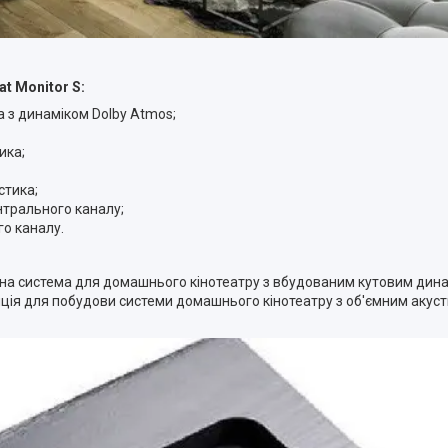
t Monitor S:
а з динаміком Dolby Atmos;
ика;
стика;
нтрального каналу;
го каналу.
чна система для домашнього кінотеатру з вбудованим кутовим дина
зиція для побудови системи домашнього кінотеатру з об'ємним аку