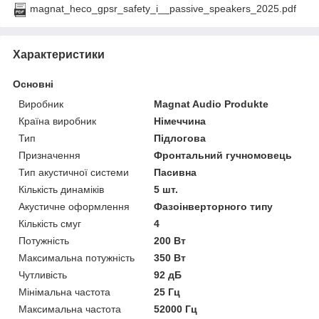
magnat_heco_gpsr_safety_i__passive_speakers_2025.pdf
Характеристики
Основні
Виробник
Magnat Audio Produkte
Країна виробник
Німеччина
Тип
Підлогова
Призначення
Фронтальний гучномовець
Тип акустичної системи
Пасивна
Кількість динаміків
5 шт.
Акустичне оформлення
Фазоінверторного типу
Кількість смуг
4
Потужність
200 Вт
Максимальна потужність
350 Вт
Чутливість
92 дБ
Мінімальна частота
25 Гц
Максимальна частота
52000 Гц