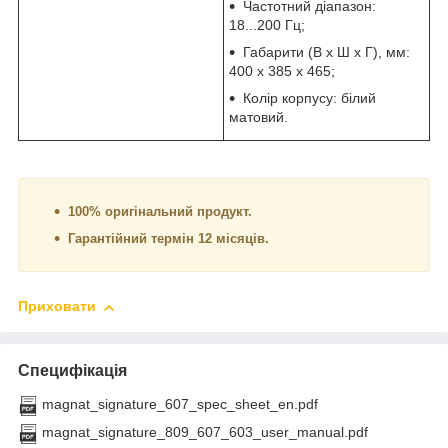
Частотний діапазон:
18...200 Гц;
Габарити (В х Ш х Г), мм:
400 х 385 х 465;
Колір корпусу: білий
матовий.
100% оригінальний продукт.
Гарантійний термін 12 місяців.
Приховати
Специфікація
magnat_signature_607_spec_sheet_en.pdf
magnat_signature_809_607_603_user_manual.pdf