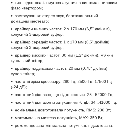
тип: підлогова 4-смугова акустична система з тиловим
фазоінвертором;
застосування: стерео звук, багатоканальний
домашній кінотеатр;
драйвери низьких частот: 2 х 170 мм (6,5" дюймів),
конусний 3-шаровий вуфер;
драйвер середніх частот: 1 х 170 мм (6,5" дюймів),
конусний 3-шаровий вуфер;
драйвер високих частот: 30 мм (1,2" дюйми), м'який
купольний твітер;
драйвер надвисоких частот: 20 мм (0,75" дюйми),
супер-твітер;
частотні зрізи кросоверу: 280 Гц, 2500 Гц, 17500 Гц
(-24 дБ);
частотний діапазон, що відторюється: 25...52000 Гц;
частотний діапазон із затуханням -6 дБ: 34...41000 Гц;
номінальна довготривала потужність, RMS: 200 Вт;
максимальна миттєва потужність, MAX: 350 Вт;
рекомендована мінімальна потужність підсилювача: