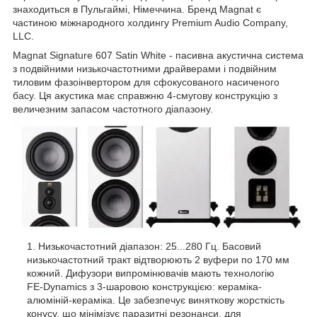
знаходиться в Пульгаймі, Німеччина. Бренд Magnat є
частиною міжнародного холдингу Premium Audio Company,
LLC.
Magnat Signature 607 Satin White - пасивна акустична система
з подвійними низькочастотними драйверами і подвійним
тиловим фазоінвертором для сфокусованого насиченого
басу. Ця акустика має справжню 4-смугову конструкцію з
величезним запасом частотного діапазону.
Низькочастотний діапазон: 25...280 Гц. Басовий
низькочастотний тракт відтворюють 2 вуфери по 170 мм
кожний. Дифузори випромінювачів мають технологію
FE-Dynamics з 3-шаровою конструкцією: кераміка-
алюміній-кераміка. Це забезпечує виняткову жорсткість
конусу, що мінімізує паразитні резонанси, для