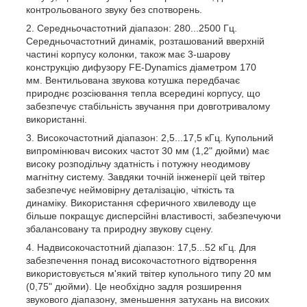
контрольованого звуку без спотворень.
Середньочастотний діапазон: 280...2500 Гц.
Середньочастотний динамік, розташований вверхній
частині корпусу колонки, також має 3-шарову
конструкцію дифузору FE-Dynamics діаметром 170
мм. Вентильована звукова котушка передбачає
природнє розсіювання тепла всередині корпусу, що
забезпечує стабільність звучання при довготривалому
використанні.
Високочастотний діапазон: 2,5...17,5 кГц. Купольний
випромінювач високих частот 30 мм (1,2" дюйми) має
високу розподільчу здатність і потужну неодимову
магнітну систему. Завдяки точній інженерії цей твітер
забезпечує неймовірну деталізацію, чіткість та
динаміку. Використання сферичного хвилеводу ще
більше покращує дисперсійні властивості, забезпечуючи
збалансовану та природну звукову сцену.
Надвисокочастотний діапазон: 17,5...52 кГц. Для
забезпечення понад високочастотного відтворення
використовується м'який твітер купольного типу 20 мм
(0,75" дюйми). Це необхідно задля розширення
звукового діапазону, зменьшення затухань на високих