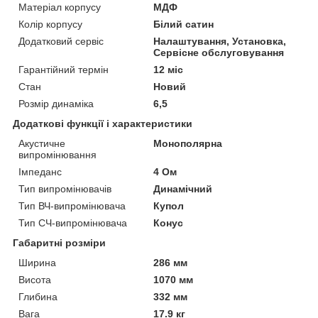
Матеріал корпусу
МДФ
Колір корпусу
Білий сатин
Додатковий сервіс
Налаштування, Установка,
Сервісне обслуговування
Гарантійний термін
12 міс
Стан
Новий
Розмір динаміка
6,5
Додаткові функції і характеристики
Акустичне
Монополярна
випромінювання
Імпеданс
4 Ом
Тип випромінювачів
Динамічний
Тип ВЧ-випромінювача
Купол
Тип СЧ-випромінювача
Конус
Габаритні розміри
Ширина
286 мм
Висота
1070 мм
Глибина
332 мм
Вага
17.9 кг