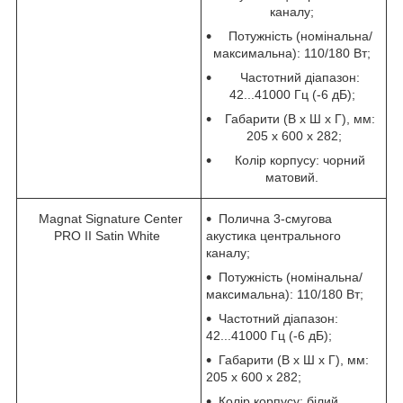
каналу;
Потужність (номінальна/
максимальна): 110/180 Вт;
Частотний діапазон:
42...41000 Гц (-6 дБ);
Габарити (В х Ш х Г), мм:
205 х 600 х 282;
Колір корпусу: чорний
матовий.
Magnat Signature Center
Полична 3-смугова
PRO II Satin White
акустика центрального
каналу;
Потужність (номінальна/
максимальна): 110/180 Вт;
Частотний діапазон:
42...41000 Гц (-6 дБ);
Габарити (В х Ш х Г), мм:
205 х 600 х 282;
Колір корпусу: білий