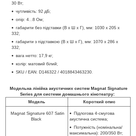
30 Вт;
чутливість: 92 дБ;
опір: 4...8 Ом;
габарити без підставки (В х Ш х Г), мм: 1030 х 205 х
332;
габарити з підставкою (В х Ш х Г), мм: 1070 х 286 х
332;
вага нетто: 17,9 кг;
колір: матовий білий;
SKU / EAN: D146322 / 4018843463230.
Модельна лінійка акустичних систем Magnat Signature
Series для системи домашнього кінотеатру:
Модель
Короткий опис
Magnat Signature 607 Satin
Підлогова 4-смугова
Black
акустична система;
Потужність (номінальна/
максимальна): 200/350 Вт;