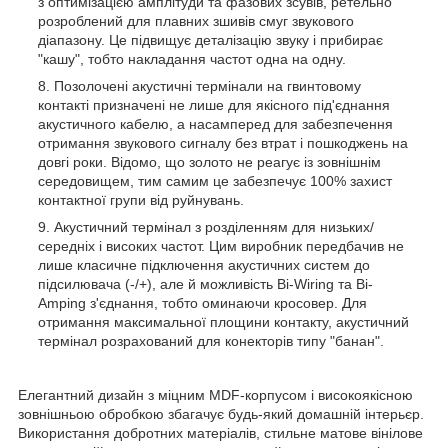
з оптимізацією амплітуди та фазових зсувів, ретельно
розроблений для плавних зшивів смуг звукового
діапазону. Це підвищує деталізацію звуку і прибирає
"кашу", тобто накладання частот одна на одну.
Позолочені акустичні термінали на гвинтовому
контакті призначені не лише для якісного під'єднання
акустичного кабелю, а насамперед для забезпечення
отримання звукового сигналу без втрат і пошкоджень на
довгі роки. Відомо, що золото не реагує із зовнішнім
середовищем, тим самим це забезпечує 100% захист
контактної групи від руйнувань.
Акустичний термінал з розділенням для низьких/
середніх і високих частот. Цим виробник передбачив не
лише класичне підключення акустичних систем до
підсилювача (-/+), але й можливість Bi-Wiring та Bi-
Amping з'єднання, тобто оминаючи кросовер. Для
отримання максимальної площини контакту, акустичний
термінал розрахований для конекторів типу "банан".
Елегантний дизайн з міцним MDF-корпусом і високоякісною
зовнішньою обробкою збагачує будь-який домашній інтерьєр.
Використання добротних матеріалів, стильне матове вінілове