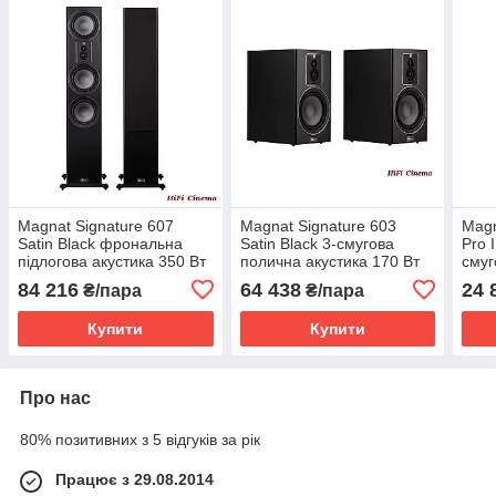
Magnat Signature 607
Magnat Signature 603
Magn
Satin Black фрональна
Satin Black 3-смугова
Pro I
підлогова акустика 350 Вт
полична акустика 170 Вт
смуг
цент
84 216
64 438
24 
₴/пара
₴/пара
Купити
Купити
Про нас
80% позитивних з 5 відгуків за рік
Працює з 29.08.2014