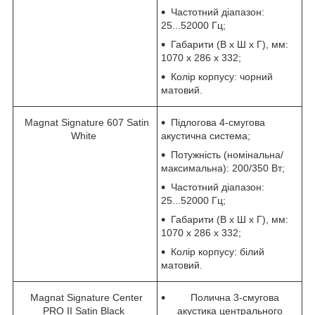
Частотний діапазон:
25...52000 Гц;
Габарити (В х Ш х Г), мм:
1070 х 286 х 332;
Колір корпусу: чорний
матовий.
Magnat Signature 607 Satin
Підлогова 4-смугова
White
акустична система;
Потужність (номінальна/
максимальна): 200/350 Вт;
Частотний діапазон:
25...52000 Гц;
Габарити (В х Ш х Г), мм:
1070 х 286 х 332;
Колір корпусу: білий
матовий.
Magnat Signature Center
Полична 3-смугова
PRO II Satin Black
акустика центрального