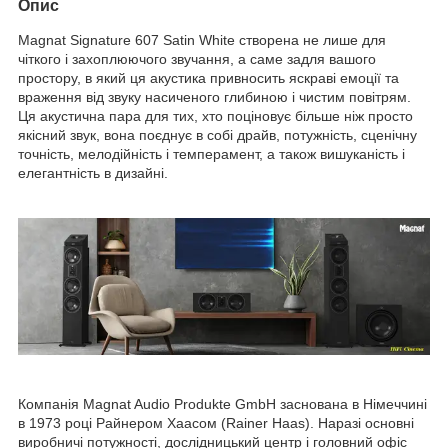
Опис
Magnat Signature 607 Satin White створена не лише для
чіткого і захоплюючого звучання, а саме задля вашого
простору, в який ця акустика привносить яскраві емоції та
враження від звуку насиченого глибиною і чистим повітрям.
Ця акустична пара для тих, хто поціновує більше ніж просто
якісний звук, вона поєднує в собі драйв, потужність, сценічну
точність, мелодійність і темперамент, а також вишуканість і
елегантність в дизайні.
Компанія Magnat Audio Produkte GmbH заснована в Німеччині
в 1973 році Райнером Хаасом (Rainer Haas). Наразі основні
виробничі потужності, дослідницький центр і головний офіс