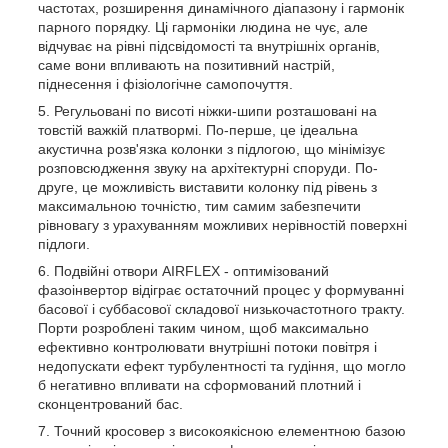
частотах, розширення динамічного діапазону і гармонік
парного порядку. Ці гармоніки людина не чує, але
відчуває на рівні підсвідомості та внутрішніх органів,
саме вони впливають на позитивний настрій,
піднесення і фізіологічне самопочуття.
Регульовані по висоті ніжки-шипи розташовані на
товстій важкій платвормі. По-перше, це ідеальна
акустична розв'язка колонки з підлогою, що мінімізує
розповсюдження звуку на архітектурні споруди. По-
друге, це можливість виставити колонку під рівень з
максимальною точністю, тим самим забезпечити
рівновагу з урахуванням можливих нерівностій поверхні
підлоги.
Подвійні отвори AIRFLEX - оптимізований
фазоінвертор відіграє остаточний процес у формуванні
басової і суббасової складової низькочастотного тракту.
Порти розроблені таким чином, щоб максимально
ефективно контролювати внутрішні потоки повітря і
недопускати ефект турбулентності та гудіння, що могло
б негативно впливати на сформований плотний і
сконцентрований бас.
Точний кросовер з високоякісною елементною базою