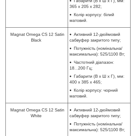
Габарити (В х Ш х Г), мм:
365 х 205 х 282;
Колір корпусу: білий
матовий.
Magnat Omega CS 12 Satin
Активний 12-дюймовий
Black
сабвуфер закритого типу;
Потужність (номінальна/
максимальна): 525/1100 Вт;
Частотний діапазон:
18...200 Гц;
Габарити (В х Ш х Г), мм:
400 х 385 х 465;
Колір корпусу: чорний
матовий.
Magnat Omega CS 12 Satin
Активний 12-дюймовий
White
сабвуфер закритого типу;
Потужність (номінальна/
максимальна): 525/1100 Вт;