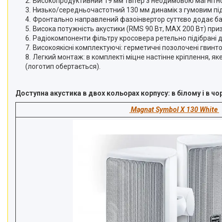
Високопродуктивний 19 мм твітер з неодимовою магнітно
Низько/середньочастотний 130 мм динамік з гумовим підв
Фронтально направлений фазоінвертор суттєво додає бас 
Висока потужність акустики (RMS 90 Вт, MAX 200 Вт) при
Радіокомпоненти фільтру кросовера ретельно підібрані дл
Високоякісні комплектуючі: герметичні позолочені гвинто
Легкий монтаж: в комплекті міцне настінне кріплення, я
(логотип обертається).
Доступна акустика в двох кольорах корпусу: в білому і в чо
Magnat Symbol X 130 White