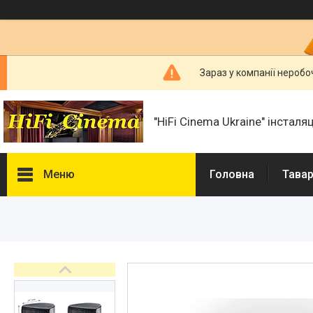
Зараз у компанії неробо
"HiFi Cinema Ukraine" інсталя
Меню
Головна
Тавар
Фотогалерея
Товари та послуги
Статті
Презентації і документи
Про нас