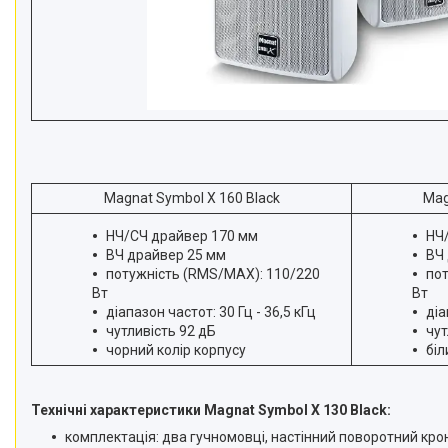
Magnat Symbol X 160 Black
Mag
НЧ/СЧ драйвер 170 мм
НЧ
ВЧ драйвер 25 мм
ВЧ
потужність (RMS/MAX): 110/220
по
Вт
Вт
діапазон частот: 30 Гц - 36,5 кГц
діа
чутливість 92 дБ
чут
чорний колір корпусу
біл
Технічні характеристики Magnat Symbol X 130 Black:
комплектація: два гучномовці, настінний поворотний кро