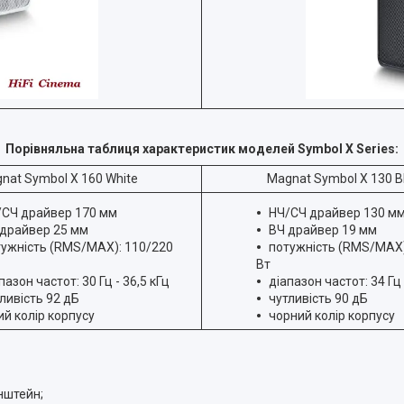
Порівняльна таблиця характеристик моделей Symbol X Series:
nat Symbol X 160 White
Magnat Symbol X 130 B
/СЧ драйвер 170 мм
НЧ/СЧ драйвер 130 м
 драйвер 25 мм
ВЧ драйвер 19 мм
тужність (RMS/MAX): 110/220
потужність (RMS/MAX)
Вт
пазон частот: 30 Гц - 36,5 кГц
діапазон частот: 34 Гц 
ливість 92 дБ
чутливість 90 дБ
ий колір корпусу
чорний колір корпусу
нштейн;