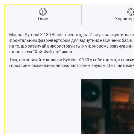
Опис
Характер
Magnat Symbol X 130 Black - всепогодна 2-смугова акустична си
фронтальним фазоінвертором для відчутних насичених басів. 
на те, що зазвичай використовують їх у фоновому озвучуванні
стерео звук "Хай-Фай-ної" якості.
Тож, встанолюйте колонки Symbol X 130 у себе вдома, в своєму
і прозорим безмежним високочастотним звуком. Це тішитиме ч