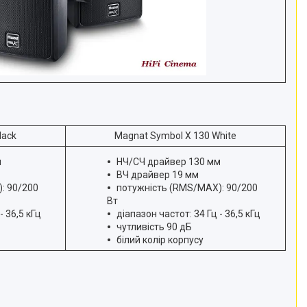
lack
Magnat Symbol X 130 White
м
НЧ/СЧ драйвер 130 мм
ВЧ драйвер 19 мм
: 90/200
потужність (RMS/MAX): 90/200
Вт
- 36,5 кГц
діапазон частот: 34 Гц - 36,5 кГц
чутливість 90 дБ
білий колір корпусу