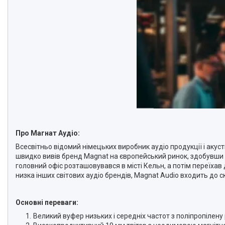
Про Магнат Аудіо:
Всесвітньо відомий німецьких виробник аудіо продукції і акус
швидко вивів бренд Magnat на європейський ринок, здобувши ши
головний офіс розташовувався в місті Кельн, а потім переїхав 
низка інших світових аудіо брендів, Magnat Audio входить до
Основні переваги:
Великий вуфер низьких і середніх частот з поліпропілен