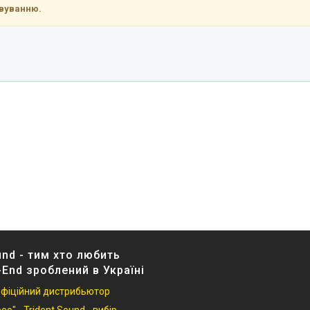
овуванню.
und - тим хто любить
-End зроблений в Україні
 офіційний дистрибьютор