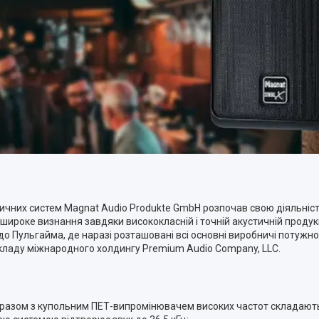
тичних систем Magnat Audio Produkte GmbH розпочав свою діяльність
роке визнання завдяки висококласній і точній акустичній продукці
до Пульгайма, де наразі розташовані всі основні виробничі потужнос
 складу міжнародного холдингу Premium Audio Company, LLC.
у разом з купольним ПЕТ-випромінювачем високих частот складають