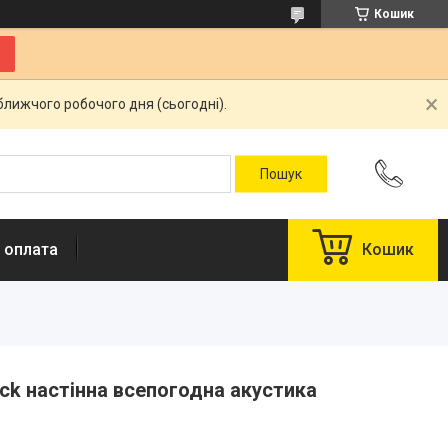
Кошик
ближчого робочого дня (сьогодні).
 оплата
Кошик
ack настінна всепогодна акустика