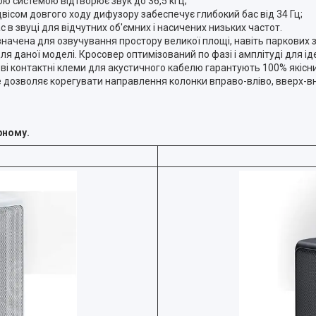
ю системою відтворює звук до 36,5 кГц;
ісом довгого ходу дифузору забеспечує глибокий бас від 34 Гц;
в звуці для відчутних об'ємних і насичених низьких частот.
значена для озвучування простору великої площі, навіть паркових з
я даної моделі. Кросовер оптимізований по фазі і амплітуді для і
ві контактні клеми для акустичного кабелю гарантують 100% якісний
ке дозволяє корегувати направлення колонки вправо-вліво, вверх-вн
рному.