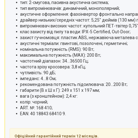
тип: 2-смугова, пасивна акустична система;
тип випромінювачів: динамічний, монополярний;
акустичне оформлення: фазоінвертор фронтально напра
драйвер низьких/середніх частот: 5,25" дюймів (130 мм)
випромінювач високих частот: купольний ПЕТ-твітер 0,7
клас захисту від пилу та води: IPX-5 Certified, Out-Door;
захист гучномовця: пластик ABS, нержавіюча металева сі
акустичні терміали: гвинтові, позолочені, герметичні;
номінальна потужність (RMS): 90 Вт;
максимальна потужність (MAX): 200 Вт;
частотний діапазон: 34...36500 Гц;
частота зрізу кросовера: 3,8 кГц;
чутливість: 90 дБ;
імпеданс: 4...8 Ом;
рекомендована потужність підсилювача: 20...200 Вт;
габарити (В х Ш х Г): 249 х 151 х 197 мм;
вага (з кронштейном): 2,4 кг:
колір: чорний;
ART. №: 168 410;
EAN: 40 18843 68410 9.
Офіційний гарантійний термін 12 місяців.