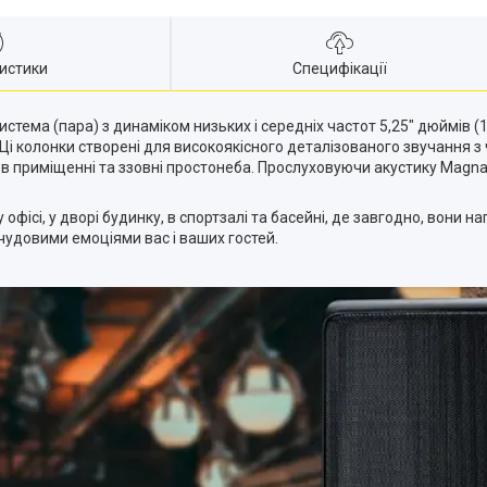
истики
Специфікації
стема (пара) з динаміком низьких і середніх частот 5,25" дюймів (1
Ці колонки створені для високоякісного деталізованого звучання 
 в приміщенні та ззовні простонеба. Прослуховуючи акустику Magna
 офісі, у дворі будинку, в спортзалі та басейні, де завгодно, во
удовими емоціями вас і ваших гостей.