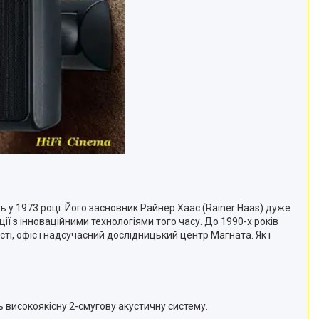
 у 1973 році. Його засновник Райнер Хаас (Rainer Haas) дуже
ї з інноваційними технологіями того часу. До 1990-х років
ті, офіс і надсучасний дослідницький центр Магната. Як і
 високоякісну 2-смугову акустичну систему.