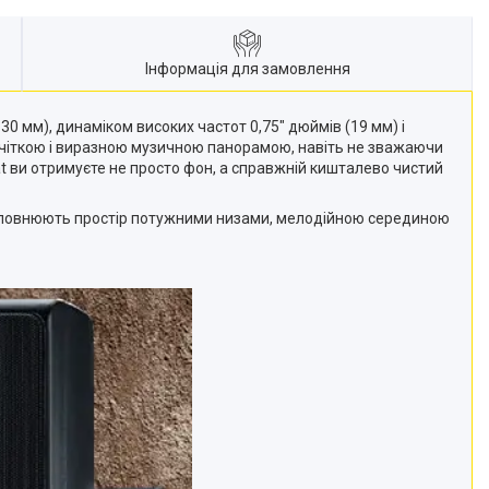
Інформація для замовлення
30 мм), динаміком високих частот 0,75" дюймів (19 мм) і
з чіткою і виразною музичною панорамою, навіть не зважаючи
t ви отримуєте не просто фон, а справжній кишталево чистий
ни наповнюють простір потужними низами, мелодійною серединою