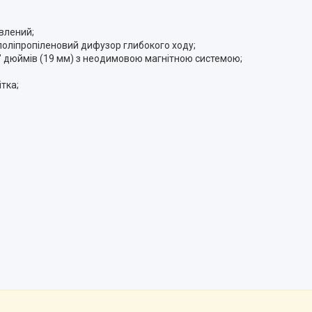
влений;
 поліпропіленовий дифузор глибокого ходу;
5" дюймів (19 мм) з неодимовою магнітною системою;
тка;