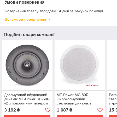
Умови повернення
Повернення товару впродовж 14 днів за рахунок покупця
Всі умови повернення
Подібні товари компанії
Двосмуговий вбудований
MT Power MC-80R
Para
динамік MT-Power RF-50R
широкосмуговий
стел
v2 з поворотним твітером
стельовий динамік з
з кр
3/4 дюйма
круглим грилем
3 192
1 687
15 
₴
₴