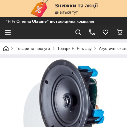
"HiFi Cinema Ukraine" інсталяційна компанія
Товари та послуги
Товари Hi-Fi класу
Акустичні сист