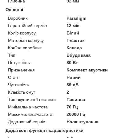
Глибина
92 мм
Основні
Виробник
Paradigm
Гарантійний термін
12 міс
Колір корпусу
Білий
Матеріал корпусу
Пластик
Країна виробник
Канада
Тип
Вбудована
Потужність
80 Вт
Призначення
Комплект акустики
Стан
Новий
Чутливість
89 дБ
Кількість смуг
2
Тип акустичної системи
Пасивна
Мінімальна частота
70 Гц
Максимальна частота
20000 Гц
Додатковий сервіс
Налаштування
Додаткові функції і характеристики