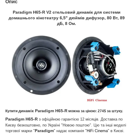
Опис
Paradigm
H65-R V2
стельовий динамік для системи
домашнього кінотеатру 6,5" дюймів дифузор, 80 Вт, 89
дБ, 8 Ом.
Paradigm
H65-R
динамік
Купити
можна за ціною: 274$ за штуку.
Paradigm H65-R
з офіційною гарантією 12 місяців. Доставка по
Києву безкоштовно, по Україні "Новою поштою". Цю та інші моделі
Paradigm
торгової марки "
" надає компанія "
HiFi Cinema
" в Києві.