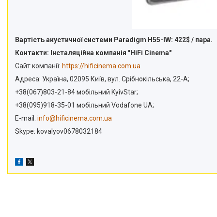
Вартість акустичної системи Paradigm H55-IW: 422$ / пара.
Контакти: Інсталяційна компанія "HiFi Cinema"
Сайт компанії:
https://hificinema.com.ua
Адреса: Україна, 02095 Київ, вул. Срібнокільська, 22-А;
+38(067)803-21-84 мобільний KyivStar;
+38(095)918-35-01 мобільний Vodafone UA;
E-mail:
info@hificinema.com.ua
Skype: kovalyov0678032184