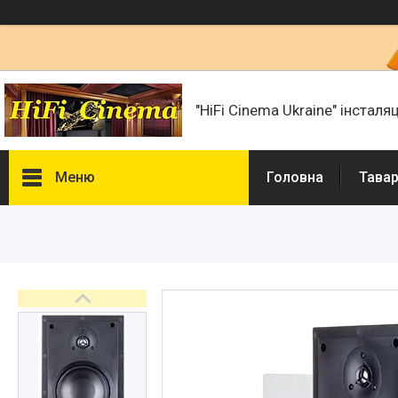
"HiFi Cinema Ukraine" інсталя
Меню
Головна
Тавар
Фотогалерея
Товари та послуги
Статті
Презентації і документи
Про нас
Сертифікати і ліцензії