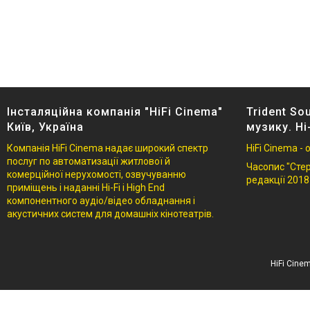
Інсталяційна компанія "HiFi Cinema"
Trident So
Київ, Україна
музику. Hi
Компанія HiFi Cinema надає широкий спектр
HiFi Cinema -
послуг по автоматизації житлової й
Часопис "Стере
комерційної нерухомості, озвучуванню
редакції 2018
приміщень і наданні Hi-Fi і High End
компонентного аудіо/відео обладнання і
акустичних систем для домашніх кінотеатрів.