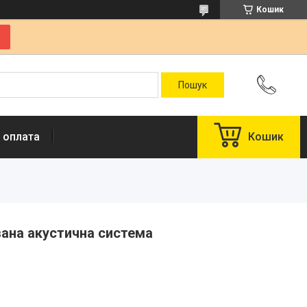
Кошик
 оплата
Кошик
вана акустична система