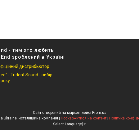
und - тим хто любить
-End зроблений в Україні
 офіційний дистрибьютор
о" - Trident Sound - вибір
 року
Сайт створений на маркетплейсі
Prom.ua
HiFi Cinema Ukraine Інсталяційна компанія |
Поскаржитися на контент
|
Політика конфід
Select Language
▼