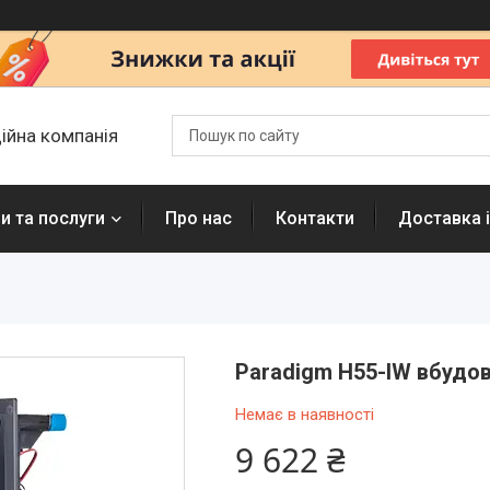
ційна компанія
и та послуги
Про нас
Контакти
Доставка і
Paradigm H55-IW вбудо
Немає в наявності
9 622 ₴