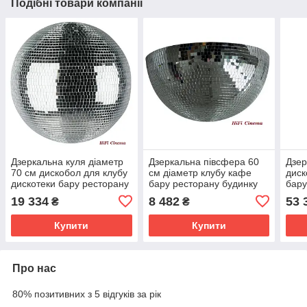
Подібні товари компанії
Дзеркальна куля діаметр
Дзеркальна півсфера 60
Дзер
70 см дискобол для клубу
см діаметр клубу кафе
диск
дискотеки бару ресторану
бару ресторану будинку
бару
будинку
19 334
8 482
53 
₴
₴
Купити
Купити
Про нас
80% позитивних з 5 відгуків за рік