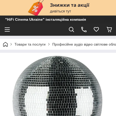
"HiFi Cinema Ukraine" інсталяційна компанія
Товари та послуги
Професійне аудіо відео світлове об