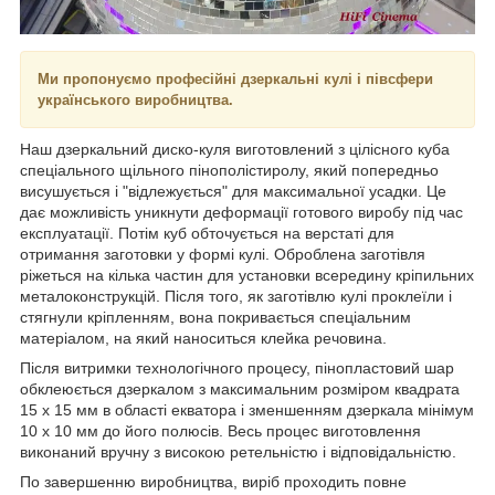
Ми пропонуємо професійні дзеркальні кулі і півсфери
українського виробництва.
Наш дзеркальний диско-куля виготовлений з цілісного куба
спеціального щільного пінополістиролу, який попередньо
висушується і "відлежується" для максимальної усадки. Це
дає можливість уникнути деформації готового виробу під час
експлуатації. Потім куб обточується на верстаті для
отримання заготовки у формі кулі. Оброблена заготівля
ріжеться на кілька частин для установки всередину кріпильних
металоконструкцій. Після того, як заготівлю кулі проклеїли і
стягнули кріпленням, вона покривається спеціальним
матеріалом, на який наноситься клейка речовина.
Після витримки технологічного процесу, пінопластовий шар
обклеюється дзеркалом з максимальним розміром квадрата
15 х 15 мм в області екватора і зменшенням дзеркала мінімум
10 х 10 мм до його полюсів. Весь процес виготовлення
виконаний вручну з високою ретельністю і відповідальністю.
По завершенню виробництва, виріб проходить повне