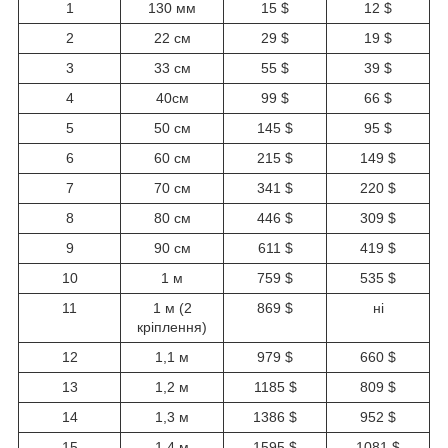
1
130 мм
15 $
12 $
2
22 см
29 $
19 $
3
33 см
55 $
39 $
4
40см
99 $
66 $
5
50 см
145 $
95 $
6
60 см
215 $
149 $
7
70 см
341 $
220 $
8
80 см
446 $
309 $
9
90 см
611 $
419 $
10
1 м
759 $
535 $
11
1 м (2
869 $
ні
кріплення)
12
1,1 м
979 $
660 $
13
1,2 м
1185 $
809 $
14
1,3 м
1386 $
952 $
15
1,4 м
1595 $
1081 $