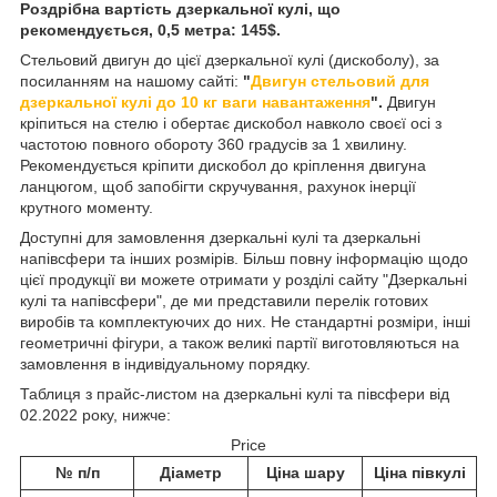
Роздрібна вартість дзеркальної кулі, що
рекомендується, 0,5 метра: 145$.
Стельовий двигун до цієї дзеркальної кулі (дискоболу), за
посиланням на нашому сайті:
"
Двигун стельовий для
дзеркальної кулі до 10 кг ваги навантаження
".
Двигун
кріпиться на стелю і обертає дискобол навколо своєї осі з
частотою повного обороту 360 градусів за 1 хвилину.
Рекомендується кріпити дискобол до кріплення двигуна
ланцюгом, щоб запобігти скручування, рахунок інерції
крутного моменту.
Доступні для замовлення дзеркальні кулі та дзеркальні
напівсфери та інших розмірів. Більш повну інформацію щодо
цієї продукції ви можете отримати у розділі сайту "Дзеркальні
кулі та напівсфери", де ми представили перелік готових
виробів та комплектуючих до них. Не стандартні розміри, інші
геометричні фігури, а також великі партії виготовляються на
замовлення в індивідуальному порядку.
Таблиця з прайс-листом на дзеркальні кулі та півсфери від
02.2022 року, нижче:
Price
№ п/п
Діаметр
Ціна шару
Ціна півкулі