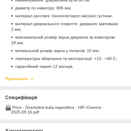
найменування: дзеркальна куля 80 см;
діаметр по екватору: 806 мм;
матеріал заготівлі: пінополістирол високої густини;
матеріал дзеркального покриття: дзеркало завтовшки
2 мм;
максимальний розмір зерна дзеркала за екватором:
18 мм;
мінімальний розмір зерна у полюсів: 10 мм;
температура зберігання та експлуатації: +10...+40 C;
гарантійний термін 12 місяців.
Приховати
Специфікація
Price - Dzerkalna kulia napivsfera - HiFi Cinema -
2025.09.16.pdf
Характеристики