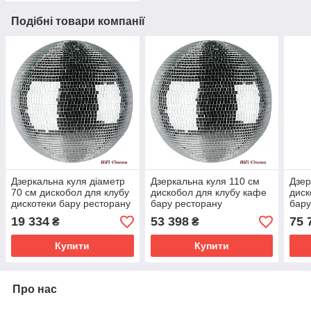
Подібні товари компанії
Дзеркальна куля діаметр
Дзеркальна куля 110 см
Дзер
70 см дискобол для клубу
дискобол для клубу кафе
диск
дискотеки бару ресторану
бару ресторану
бару
будинку
19 334
53 398
75 
₴
₴
Купити
Купити
Про нас