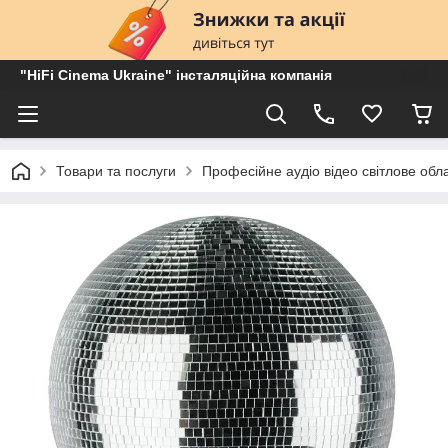
"HiFi Cinema Ukraine" інсталяційна компанія
Товари та послуги
Професійне аудіо відео світлове об