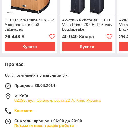
HECO Victa Prime Sub 252
Акустична система HECO
Акт
A cognac активний
Victa Prime 702 Hi-Fi 3-way
Vict
сабвуфер
Loudspeaker
blac
26 448
40 949
26 
₴
₴/пара
Купити
Купити
Про нас
80% позитивних з 5 відгуків за рік
Працює з 29.08.2014
м. Київ
02095, вул. Срібнокільська 22-А, Київ, Україна
Контакти
Сьогодні працює з 06:00 до 23:00
Показати весь графік роботи