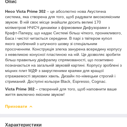
Опис
Heco
Victa
Prime
302
– це абсолютно нова Акустична
система, яка створена для того, щоб радувати високоякісним
звуком. В ній своє місце знайшли досить великі 170
міліметрові НЧ/СЧ динаміки з фірмовими Дифузорами з
Крафт-Паперу, що надає Системі більш чіткого, проникливого,
Баса і чистої читається середини. В парі з твітером купол
якого зроблений з штучного шовку зі спеціальним
просоченням. Конструкція злегка занурена всередину корпусу
з невеликою конусної пластиною на ній. Це дозволяє зробити
більш правильну діафрагму спрямованості, що позитивно
позначається на загальній звуковій картині. Корпусу зроблені з
міцних плит МДФ з закругленими краями для кращої
отражаемості звукових хвиль. Дизайн по-німецьки строгий і
стриманий. Доступні кольори
Black
,
Espresso
,
Cognac
.
Victa Prime 302
– створений для того, щоб наповнити ваше
життя виключно якісним звуком!
Приховати
Характеристики