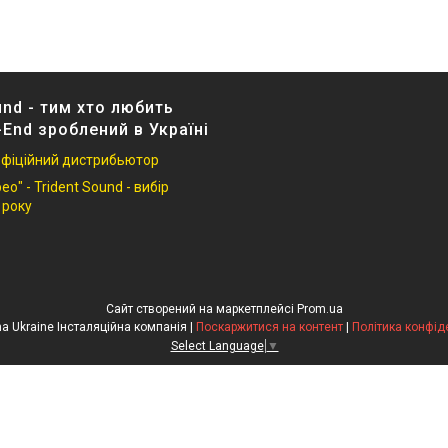
und - тим хто любить
-End зроблений в Україні
 офіційний дистрибьютор
о" - Trident Sound - вибір
 року
Сайт створений на маркетплейсі
Prom.ua
HiFi Cinema Ukraine Інсталяційна компанія |
Поскаржитися на контент
|
Політика конфід
Select Language
▼