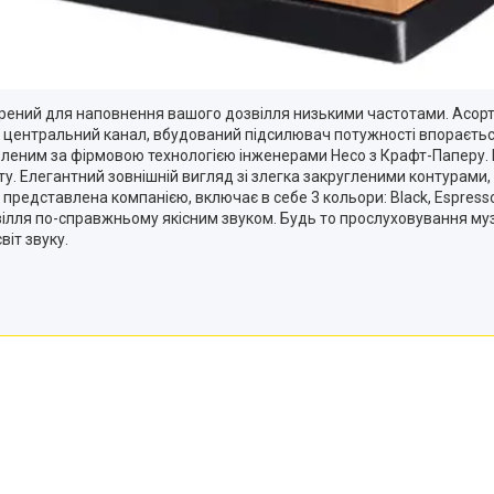
рений для наповнення вашого дозвілля низькими частотами. Асорт
бо центральний канал, вбудований підсилювач потужності впораєть
леним за фірмовою технологією інженерами Heco з Крафт-Паперу. 
 Елегантний зовнішній вигляд зі злегка закругленими контурами, д
а представлена компанією, включає в себе 3 кольори: Black, Espress
звілля по-справжньому якісним звуком. Будь то прослуховування му
іт звуку.