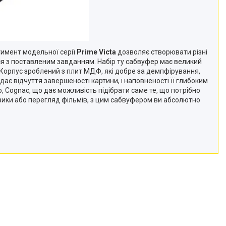
имент модельної серії
Prime Victa
дозволяє створювати різні
ся з поставленим завданням. Набір ту сабвуфер має великий
Корпус зроблений з плит МДФ, які добре за демпфірування,
ає відчуття завершеності картини, і наповненості її глибоким
o, Cognac, що дає можливість підібрати саме те, що потрібно
зики або перегляд фільмів, з цим сабвуфером ви абсолютно