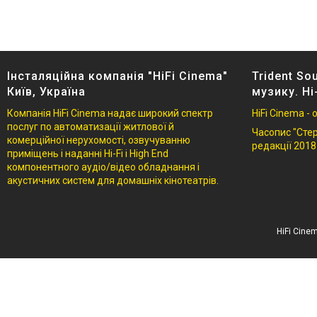
Інсталяційна компанія "HiFi Cinema"
Trident So
Київ, Україна
музику. Hi
Компанія HiFi Cinema надає широкий спектр
HiFi Cinema -
послуг по автоматизації житлової й
Часопис "Стере
комерційної нерухомості, озвучуванню
редакції 2018
приміщень і наданні Hi-Fi і High End
компонентного аудіо/відео обладнання і
акустичних систем для домашніх кінотеатрів.