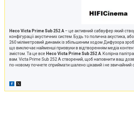
Heco Victa Prime Sub 252 A
– це активний сабвуфер який ство
конфігурації акустичних систем. Будь то полична акустика, а
260 міліметровий динамік із збільшеним ходом Дифузора зроб
що виключає найменші призвуки в відтворенням медіа контенту.
змістом. Та це все
Heco Victa Prime Sub 252 A
. Колірна палітр
вам. Victa Prime Sub 252 A створений, щоб наповнити ваш до
по-новому почнете сприймати шалено цікавий і не звичайний св