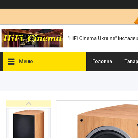
"HiFi Cinema Ukraine" інсталя
Меню
Головна
Тавар
Фотогалерея
Товари та послуги
Статті
Презентації і документи
Про нас
Сертифікати і ліцензії