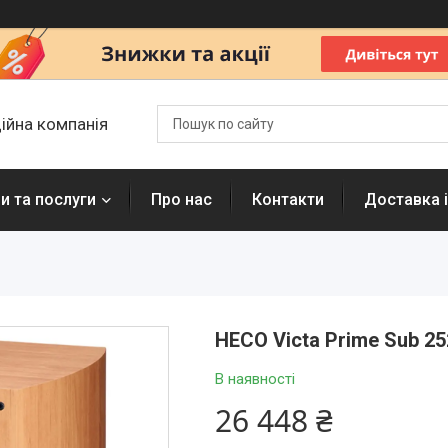
ційна компанія
и та послуги
Про нас
Контакти
Доставка і
HECO Victa Prime Sub 2
В наявності
26 448 ₴