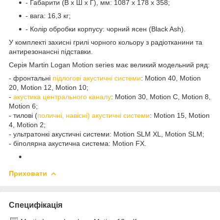
- Габарити (В х Ш х Г), мм: 1087 х 178 х 358;
- вага: 16,3 кг;
- Колір обробки корпусу: чорний ясен (Black Ash).
У комплекті захисні грилі чорного кольору з радіотканини та
антирезонансні підставки.
Серія Martin Logan Motion series має великий модельний ряд:
- фронтальні
підлогові акустичні системи
: Motion 40, Motion
20, Motion 12, Motion 10;
-
акустика центрального каналу
: Motion 30, Motion C, Motion 8,
Motion 6;
- тилові (
поличні, навісні) акустичні системи
: Motion 15, Motion
4, Motion 2;
- ультратонкі акустичні системи: Motion SLM XL, Motion SLM;
- біполярна акустична система: Motion FX.
Приховати
Специфікація