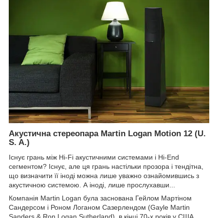
Акустична стереопара Martin Logan Motion 12 (U.
S. A.)
Існує грань між Hi-Fi акустичними системами і Hi-End
сегментом? Існує, але ця грань настільки прозора і тендітна,
що визначити її іноді можна лише уважно ознайомившись з
акустичною системою. А іноді, лише прослухавши...
Компанія Martin Logan була заснована Гейлом Мартіном
Сандерсом і Роном Логаном Сазерлендом (Gayle Martin
Sanders & Ron Logan Sutherland), в кінці 70-х років у США,