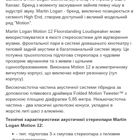
Канзас. Бренд з моменту заснування зайняв певну нішу в
індустрії звуку.
Martin Logan - бренд, виключно позиціюється в
сегменті High End, створив доступний і великий модельний
ряд "Motion".
Martin Logan Motion 12 Floorstanding Loudspeaker може
використовуватися в якості стереосистеми для відтворення
музики, фронтальної пари в системі домашнього кінотеатру і
тиловий задній акустики в багатоканальній системі звуку. Це
потужна трьохполосна підлогова стереопара з чудовим
прозорим звучанням та з живим і щільним
сценообразованием. Виконана Motion 12 в асиметричному
вигнутому корпусі, що виключає ефект резонансу (гул
корпусу).
Високочастотна частина акустичної системи гібридна за
допомогою плівкового драйвера Folded Motion Tweeter™ з
корисною площею діафрагми 5,85 метра. Низькочастотна
частина - два класичні целюлозні конуси, укладені в
жорсткі литі шасі з алюмінію.
Технічні характеристики акустичної стереопари Martin
Logan Motion 12:
- тип: підлогова 3-х смугова стереопара з тиловим
фазоінвертором;