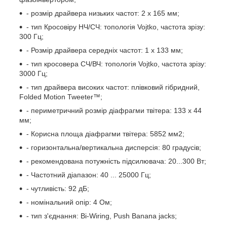
- розмір драйвера низьких частот: 2 х 165 мм;
- тип Кросовіру НЧ/СЧ: топологія Vojtko, частота зрізу:
300 Гц;
- Розмір драйвера середніх частот: 1 х 133 мм;
- тип кросовера СЧ/ВЧ: топологія Vojtko, частота зрізу:
3000 Гц;
- тип драйвера високих частот: плівковий гібридний,
Folded Motion Tweeter™;
- периметричний розмір діафрагми твітера: 133 х 44
мм;
- Корисна площа діафрагми твітера: 5852 мм2;
- горизонтальна/вертикальна дисперсія: 80 градусів;
- рекомендована потужність підсилювача: 20...300 Вт;
- Частотний діапазон: 40 ... 25000 Гц;
- чутливість: 92 дБ;
- номінальний опір: 4 Ом;
- тип з'єднання: Bi-Wiring, Push Banana jacks;