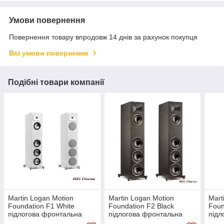
Умови повернення
Повернення товару впродовж 14 днів за рахунок покупця
Всі умови повернення
Подібні товари компанії
Martin Logan Motion
Martin Logan Motion
Mart
Foundation F1 White
Foundation F2 Black
Foun
підлогова фронтальна
підлогова фронтальна
підл
акустика домашнього
акустика домашнього
акус