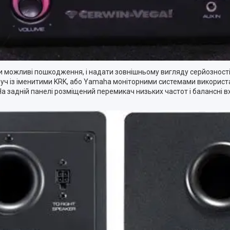
ожливі пошкодження, і надати зовнішньому вигляду серйозності та 
ч із іменитими KRK, або Yamaha моніторними системами використа
На задній панелі розміщений перемикач низьких частот і балансні 