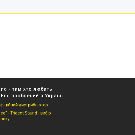
und - тим хто любить
-End зроблений в Україні
 офіційний дистрибьютор
о" - Trident Sound - вибір
 року