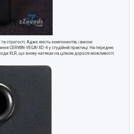
строгості. Адже якість компонентів, і високі
ння CERWIN-VEGA! XD-4 у студійній практиці. На передню
входи XLR, що знову натякає на цілком дорослі можливості