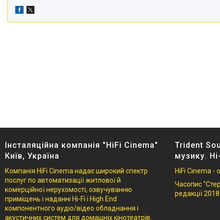
Інсталяційна компанія "HiFi Cinema"
Trident So
Київ, Україна
музику. Hi
Компанія HiFi Cinema надає широкий спектр
HiFi Cinema -
послуг по автоматизації житлової й
Часопис "Стере
комерційної нерухомості, озвучуванню
редакції 2018
приміщень і наданні Hi-Fi і High End
компонентного аудіо/відео обладнання і
акустичних систем для домашніх кінотеатрів.