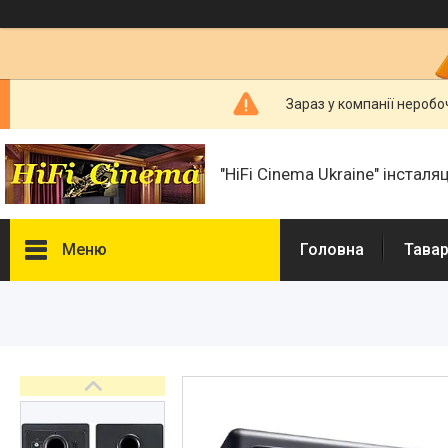
Зараз у компанії неробо
"HiFi Cinema Ukraine" інсталя
Меню
Головна
Тавар
Фотогалерея
Товари та послуги
Статті
Презентації і документи
Про нас