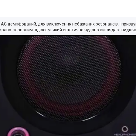
лих АС демпфований, для виключення небажаних резонансів, і призву
краво-червоним підвісом, який естетично чудово виглядає і виділ