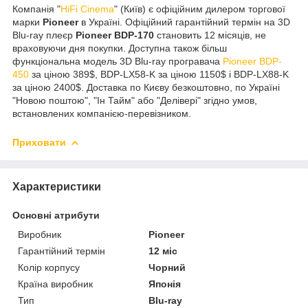
Компанія "
HiFi Cinema
" (Київ) є офіційним дилером торгової
марки
Pioneer
в Україні. Офіційний гарантійний термін на 3D
Blu-ray плеєр
Pioneer BDP-170
становить 12 місяців, не
враховуючи дня покупки. Доступна також більш
функціональна модель 3D Blu-ray програвача
Pioneer BDP-
450
за ціною 389$, BDP-LX58-K за ціною 1150$ і
BDP-LX88-K
за ціною 2400$
. Доставка по Києву безкоштовно, по Україні
"Новою поштою", "Ін Тайм" або "Делівері" згідно умов,
встановлених компанією-перевізником.
Приховати
Характеристики
Основні атрибути
Виробник
Pioneer
Гарантійний термін
12 міс
Колір корпусу
Чорний
Країна виробник
Японія
Тип
Blu-ray