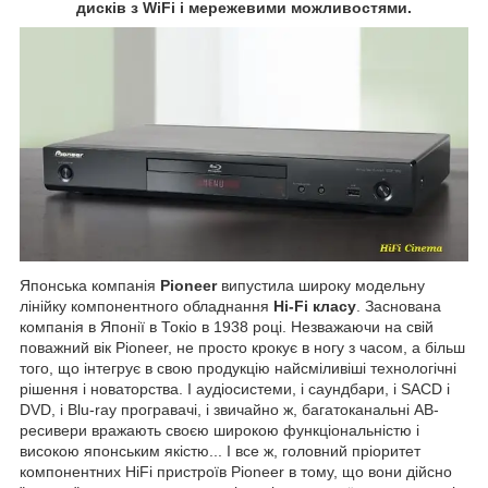
дисків з WiFi і мережевими можливостями.
Японська компанія
Pioneer
випустила широку модельну
лінійку компонентного обладнання
Hi-Fi класу
. Заснована
компанія в Японії в Токіо в 1938 році. Незважаючи на свій
поважний вік Pioneer, не просто крокує в ногу з часом, а більш
того, що інтегрує в свою продукцію найсміливіші технологічні
рішення і новаторства. І аудіосистеми, і саундбари, і SACD і
DVD, і Blu-ray програвачі, і звичайно ж, багатоканальні АВ-
ресивери вражають своєю широкою функціональністю і
високою японським якістю... І все ж, головний пріоритет
компонентних HiFi пристроїв Pioneer в тому, що вони дійсно