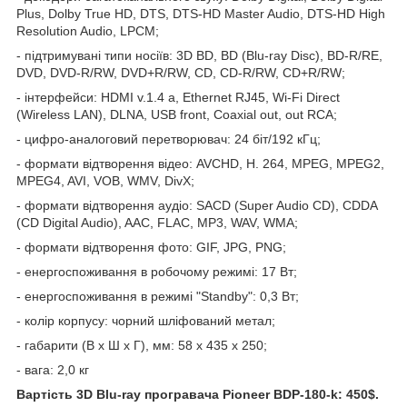
Plus, Dolby True HD, DTS, DTS-HD Master Audio, DTS-HD High
Resolution Audio, LPCM;
- підтримувані типи носіїв: 3D BD, BD (Blu-ray Disc), BD-R/RE,
DVD, DVD-R/RW, DVD+R/RW, CD, CD-R/RW, CD+R/RW;
- інтерфейси: HDMI v.1.4 a, Ethernet RJ45, Wi-Fi Direct
(Wireless LAN), DLNA, USB front, Coaxial out, out RCA;
- цифро-аналоговий перетворювач: 24 біт/192 кГц;
- формати відтворення відео: AVCHD, H. 264, MPEG, MPEG2,
MPEG4, AVI, VOB, WMV, DivX;
- формати відтворення аудіо: SACD (Super Audio CD), CDDA
(CD Digital Audio), AAC, FLAC, MP3, WAV, WMA;
- формати відтворення фото: GIF, JPG, PNG;
- енергоспоживання в робочому режимі: 17 Вт;
- енергоспоживання в режимі "Standby": 0,3 Вт;
- колір корпусу: чорний шліфований метал;
- габарити (В х Ш х Г), мм: 58 х 435 х 250;
- вага: 2,0 кг
Вартість 3D Blu-ray програвача Pioneer BDP-180-k: 450$.