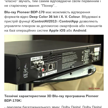
"класно" звучать, тим самим відповідаючи своїм первинним і
не старіючому звання: "Піонер"...
Blu-ray Pioneer BDP-170
має можливість відтворення
форматів відео
Deep Color 36 bit і X. V. Colour
. Вбудовані в
пристрій функції
iControlAV2013
і
ControlApp
дозволяють
управляти плеєром за допомогою смартфонів або планшетів
на базі операційних систем
Apple iOS
або
Android
.
Технічні характеристики 3D Blu-ray програвача Pioneer
BDP-170K:
- декодери багатоканального звуку: Dolby Digital, Dolby Digital