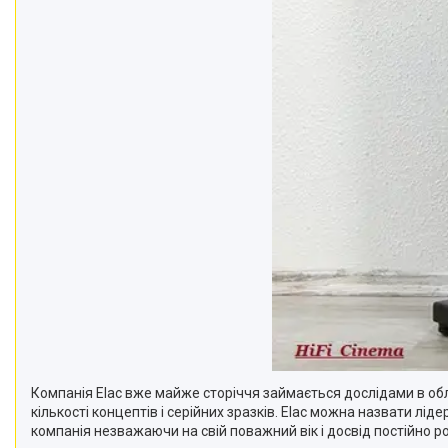
Компанія
Elac
вже майже сторіччя займається дослідами в обла
кількості концептів і серійних зразків.
Elac
можна назвати лідеро
компанія незважаючи на свій поважний вік і досвід постійно р