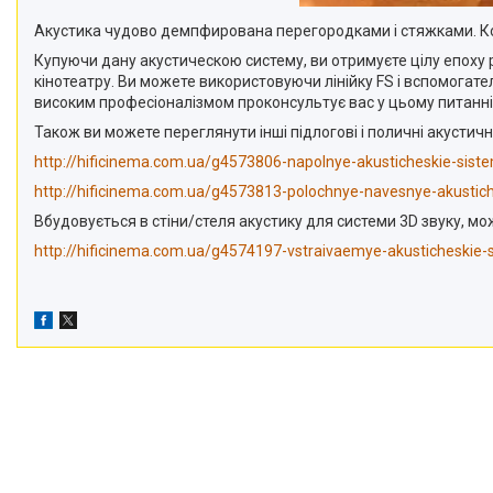
Акустика чудово демпфирована перегородками і стяжками. Корп
Купуючи дану акустическою систему, ви отримуєте цілу епоху р
кінотеатру. Ви можете використовуючи лінійку FS і вспомогат
високим професіоналізмом проконсультує вас у цьому питанні
Також ви можете переглянути інші підлогові і поличні акусти
http://hificinema.com.ua/g4573806-napolnye-akusticheskie-sist
http://hificinema.com.ua/g4573813-polochnye-navesnye-akustic
Вбудовується в стіни/стеля акустику для системи 3
D
звуку, мо
http://hificinema.com.ua/g4574197-vstraivaemye-akusticheskie-