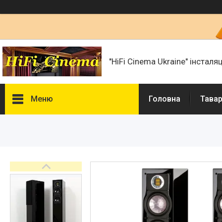
"HiFi Cinema Ukraine" інсталя
Меню
Головна
Тавар
Фотогалерея
Товари та послуги
Статті
Презентації і документи
Про нас
Сертифікати і ліцензії