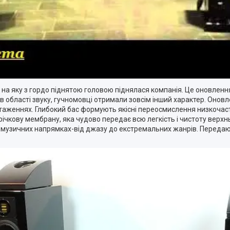
 на яку з гордо піднятою головою піднялася компанія. Це оновлення
в області звуку, гучномовці отримали зовсім інший характер. Оновл
нтаженнях. Глибокий бас формують якісні переосмислення низкочас
річкову мембрану, яка чудово передає всю легкість і чистоту верхнь
іх музичних напрямках-від джазу до екстремальних жанрів. Передаюч