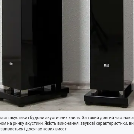
сті акустики і будови акустичних хвиль. За такий довгий час, нак
м на ринку акустики. Якість виконання, звукові характеристики, вис
озвивається і досягає нових висот.