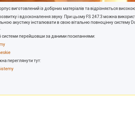
ус виготовлений із добірних матеріалів та відрізняється високою я
озвитку і вдосконалення звуку. При цьому FS 247.3 можна використо
ельною акустику інсталювати в свою вітальню повноцінну систему
D
.
чні системи перейшовши за даними посиланнями:
emy
heskie
жна переглянути тут:
sistemy