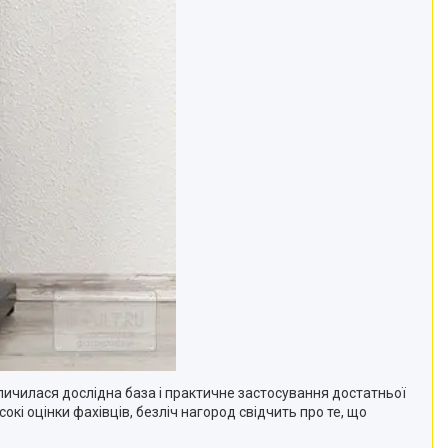
опичилася дослідна база і практичне застосування достатньої
окі оцінки фахівців, безліч нагород свідчить про те, що