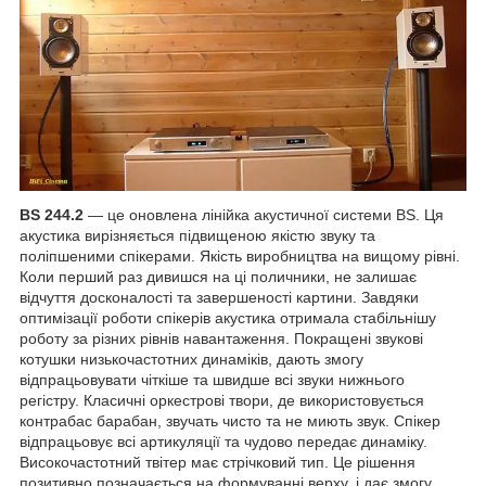
BS 244.2
— це оновлена лінійка акустичної системи BS. Ця
акустика вирізняється підвищеною якістю звуку та
поліпшеними спікерами. Якість виробництва на вищому рівні.
Коли перший раз дивишся на ці поличники, не залишає
відчуття досконалості та завершеності картини. Завдяки
оптимізації роботи спікерів акустика отримала стабільнішу
роботу за різних рівнів навантаження. Покращені звукові
котушки низькочастотних динаміків, дають змогу
відпрацьовувати чіткіше та швидше всі звуки нижнього
регістру. Класичні оркестрові твори, де використовується
контрабас барабан, звучать чисто та не миють звук. Спікер
відпрацьовує всі артикуляції та чудово передає динаміку.
Високочастотний твітер має стрічковий тип. Це рішення
позитивно позначається на формуванні верху, і дає змогу