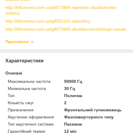
http://hificinema.com.ua/g4573806-napolnye-akusticheskie-
sistemy
http://hificinema.com.ua/g4552131-sabvufery
http://hificinema.com.ua/g4573840-akustika-tsentralnogo-kanala
Приховати
Характеристики
Основні
Максимальна частота
50000 Гц
Мінімальна частота
30 Гц
Тип
Полична
Кількість смуг
2
Призначення
Фронтальний гучномовець
Акустичне оформлення
Фазоінверторного типу
Тип акустичної системи
Пасивна
Гарантійний термін
12 міс