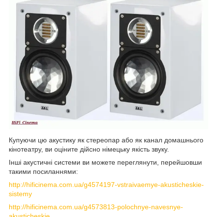
Купуючи цю акустику як стереопар або як канал домашнього
кінотеатру, ви оціните дійсно німецьку якість звуку.
Інші акустичні системи ви можете переглянути, перейшовши
такими посиланнями:
http://hificinema.com.ua/g4574197-vstraivaemye-akusticheskie-
sistemy
http://hificinema.com.ua/g4573813-polochnye-navesnye-
akusticheskie