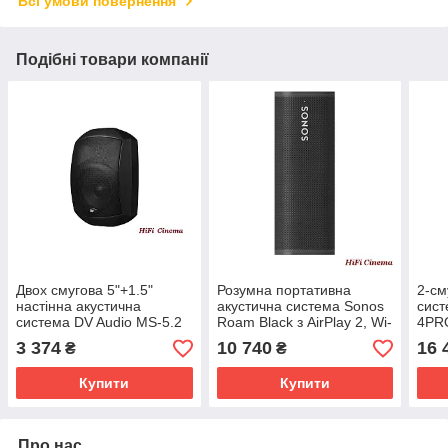
Всі умови повернення
Подібні товари компанії
Двох смугова 5"+1.5"
Розумна портативна
2-см
настінна акустична
акустична система Sonos
сист
система DV Audio MS-5.2
Roam Black з AirPlay 2, Wi-
4PR
T IP Black 100V 7,5W 15W
Fi і Bluetooth
3 374
10 740
16 
₴
₴
30W IP65
Купити
Купити
Про нас