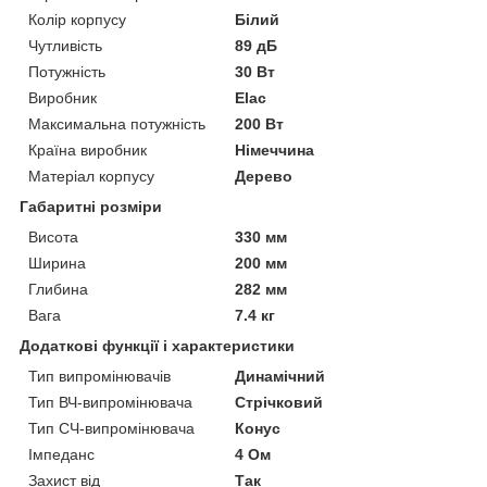
Колір корпусу
Білий
Чутливість
89 дБ
Потужність
30 Вт
Виробник
Elac
Максимальна потужність
200 Вт
Країна виробник
Німеччина
Матеріал корпусу
Дерево
Габаритні розміри
Висота
330 мм
Ширина
200 мм
Глибина
282 мм
Вага
7.4 кг
Додаткові функції і характеристики
Тип випромінювачів
Динамічний
Тип ВЧ-випромінювача
Стрічковий
Тип СЧ-випромінювача
Конус
Імпеданс
4 Ом
Захист від
Так