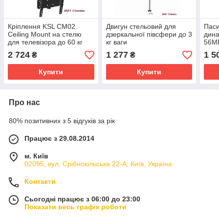
Кріплення KSL CM02
Двигун стельовий для
Паси
Ceiling Mount на стелю
дзеркальної півсфери до 3
дина
для телевізора до 60 кг
кг ваги
56ME
опо
2 724
1 277
1 5
₴
₴
Купити
Купити
Про нас
80% позитивних з 5 відгуків за рік
Працює з 29.08.2014
м. Київ
02095, вул. Срібнокільська 22-А, Київ, Україна
Контакти
Сьогодні працює з 06:00 до 23:00
Показати весь графік роботи