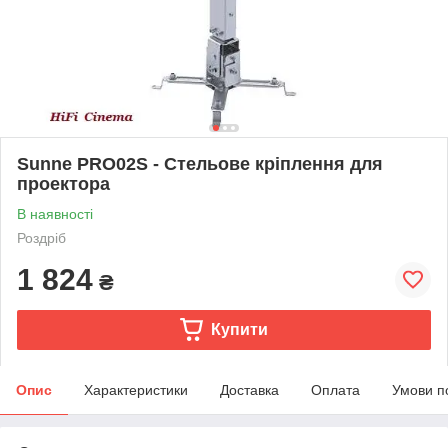
Sunne PRO02S - Стельове кріплення для
проектора
В наявності
Роздріб
1 824
₴
Купити
Опис
Характеристики
Доставка
Оплата
Умови п