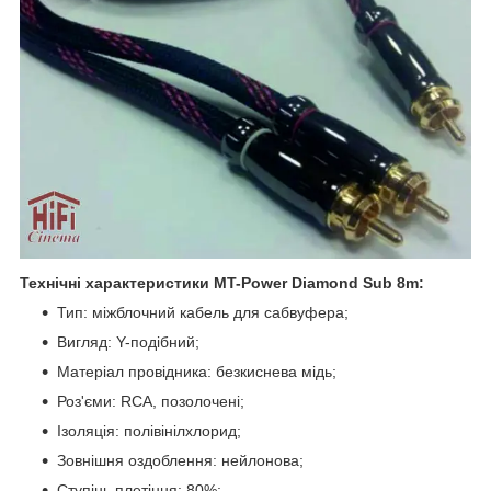
Технічні характеристики
MT
-
Power
Diamond
Sub 8m
:
Тип: міжблочний кабель для сабвуфера;
Вигляд: Y-подібний;
Матеріал провідника: безкиснева мідь;
Роз'єми:
RCA
, позолочені;
Ізоляція: полівінілхлорид;
Зовнішня оздоблення: нейлонова;
Ступінь плетіння: 80%;