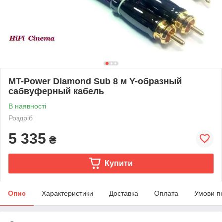
MT-Power Diamond Sub 8 м Y-образный
сабвуферный кабель
В наявності
Роздріб
5 335
₴
Купити
Опис
Характеристики
Доставка
Оплата
Умови п