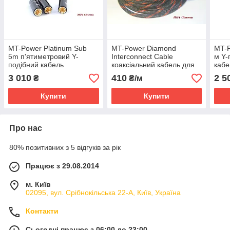
MT-Power Platinum Sub
MT-Power Diamond
MT-P
5m п'ятиметровий Y-
Interconnect Cable
м Y-
подібний кабель
коаксіальний кабель для
кабе
сабвуферний
HiFi компонентів
3 010
410
2 5
₴
₴/м
Купити
Купити
Про нас
80% позитивних з 5 відгуків за рік
Працює з 29.08.2014
м. Київ
02095, вул. Срібнокільська 22-А, Київ, Україна
Контакти
Сьогодні працює з 06:00 до 23:00