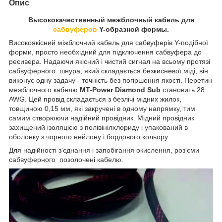
Опис
Высококачественный межблочный кабель для
сабвуферов
Y-образной формы.
Високоякісний міжблочний кабель для сабвуферів Y-подібної
форми, просто необхідний для підключення сабвуфера до
ресивера. Надаючи якісний і чистий сигнал на всьому протязі
сабвуферного
шнура, який складається безкисневої міді, він
виконує одну задачу - точність без погіршення якості. Перетин
межблочного кабелю
MT
-
Power
Diamond
Sub
становить 28
AWG
. Цей провід складається з безлічі мідних жилок,
товщиною 0,15 мм, які закручені в одному напрямку, тим
самим створюючи надійний провідник. Мідний провідник
захищений ізоляцією з полівінілхлориду і упакований в
оболонку з чорного нейлону і бордового кольору.
Для надійності з'єднання і запобігання окислення, роз'єми
сабвуферного
позолочені кабелю.