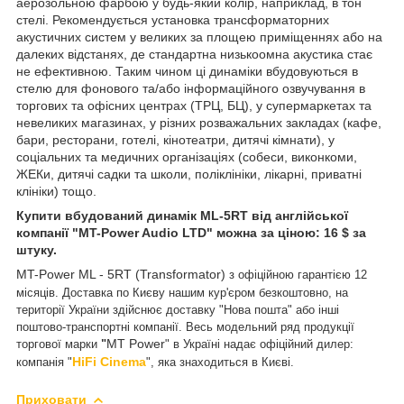
аерозольною фарбою у будь-який колір, наприклад, в тон
стелі. Рекомендується установка трансформаторних
акустичних систем у великих за площею приміщеннях або на
далеких відстанях, де стандартна низькоомна акустика стає
не ефективною. Таким чином ці динаміки вбудовуються в
стелю для фонового та/або інформаційного озвучування в
торгових та офісних центрах (ТРЦ, БЦ), у супермаркетах та
невеликих магазинах, у різних розважальних закладах (кафе,
бари, ресторани, готелі, кінотеатри, дитячі кімнати), у
соціальних та медичних організаціях (собеси, виконкоми,
ЖЕКи, дитячі садки та школи, поліклініки, лікарні, приватні
клініки) тощо.
Купити вбудований динамік ML-5RT від англійської
компанії "MT-Power Audio LTD" можна за ціною: 16 $ за
штуку.
MT-Power ML - 5RT (Transformator)
з офіційною гарантією 12
місяців. Доставка по Києву нашим кур'єром безкоштовно, на
території України здійснює доставку "Нова пошта" або інші
поштово-транспортні компанії. Весь модельний ряд продукції
MT Power
торгової марки
"
" в Україні надає офіційний дилер:
HiFi Cinema
компанія "
", яка знаходиться в Києві.
Приховати