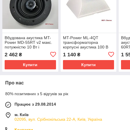
Вбудована акустика MT-
MT-Power ML-4QT
Вбуд
Power MD-55RT v2 макс.
трансформаторна
акус
потужністю 10 Вт і
корпусні акустика 100 В
60R
діаметром 204 мм
2 462
1 140
1 5
₴
₴
Купити
Купити
Про нас
80% позитивних з 5 відгуків за рік
Працює з 29.08.2014
м. Київ
02095, вул. Срібнокільська 22-А, Київ, Україна
Контакти