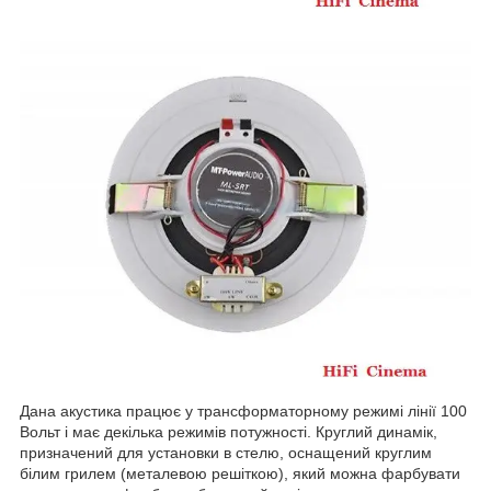
Дана акустика працює у трансформаторному режимі лінії 100
Вольт і має декілька режимів потужності. Круглий динамік,
призначений для установки в стелю, оснащений круглим
білим грилем (металевою решіткою), який можна фарбувати