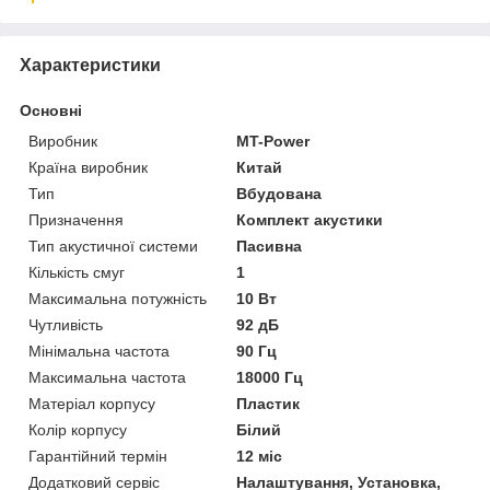
Характеристики
Основні
Виробник
MT-Power
Країна виробник
Китай
Тип
Вбудована
Призначення
Комплект акустики
Тип акустичної системи
Пасивна
Кількість смуг
1
Максимальна потужність
10 Вт
Чутливість
92 дБ
Мінімальна частота
90 Гц
Максимальна частота
18000 Гц
Матеріал корпусу
Пластик
Колір корпусу
Білий
Гарантійний термін
12 міс
Додатковий сервіс
Налаштування, Установка,