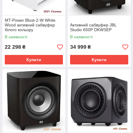
MT-Power Blust-2-W White
Wood активний сабвуфер
Активний сабвуфер JBL
білого кольору
Studio 650P DKWSEP
В наявності
В наявності
22 298
34 999
₴
₴
Купити
Купити