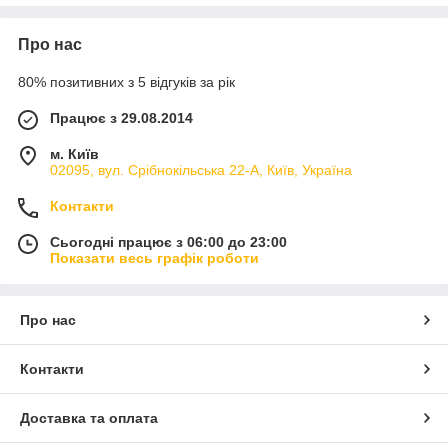
Про нас
80% позитивних з 5 відгуків за рік
Працює з 29.08.2014
м. Київ
02095, вул. Срібнокільська 22-А, Київ, Україна
Сабвуфер
–
це
колонка
винятково
для
басів
і
низьких
частот
.
Допомагає
впорається
з
правильним
звучанням
Контакти
низькочастотних
звуків
.
Використовується
як
активний
колонка
,
так
як
має
вбудований
підсилювач
.
У
нас
Сьогодні працює з 06:00 до 23:00
представлений
великий
вибір
професійних
колонок
для
Показати весь графік роботи
Вашої
системи
домашнього
кінотеатру
.
Інсталяційна компанія "
HiFi Cinema
":
Про нас
Контакти: Україна, Київ, 02095, вул. Срібнокільська, 22-А,
+38(067)803-21-84, +38(095)918-35-01, +38(044)570-77-
Контакти
65,
http://hificinema.com.ua/contacts
Доставка та оплата
info@hificinema.com.ua