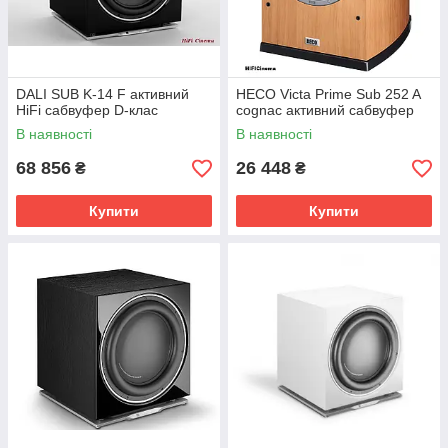
DALI SUB K-14 F активний
HECO Victa Prime Sub 252 A
HiFi сабвуфер D-клас
cognac активний сабвуфер
В наявності
В наявності
68 856
26 448
₴
₴
Купити
Купити