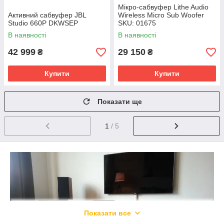
Мікро-cабвуфер Lithe Audio
Активний сабвуфер JBL
Wireless Micro Sub Woofer
Studio 660P DKWSEP
SKU: 01675
В наявності
В наявності
42 999
29 150
₴
₴
Купити
Купити
Показати ще
1
/ 5
Показати все