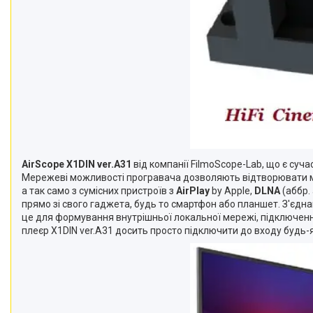
AirScope X1DIN ver.A31
від компанії FilmoScope-Lab, що є суч
Мережеві можливості програвача дозволяють відтворювати му
а так само з сумісних пристроїв з
AirPlay
by Apple,
DLNA
(аббр. 
прямо зі свого гаджета, будь то смартфон або планшет. З'єдн
це для формування внутрішньої локальної мережі, підключення
плеєр X1DIN ver.A31 досить просто підключити до входу будь-