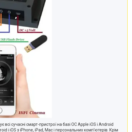
всі сучасні смарт-пристрої на базі ОС Apple iOS і Android
d і iOS з iPhone, iPad, Mac і персональних комп'ютерів. Крім