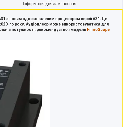
Інформація для замовлення
A31 з новим вдосконаленим процесором версії А31. Це
ль 2020-го року. Аудіоплеєр може використовуватися для
илювача потужності, рекомендується модель
FilmoScope