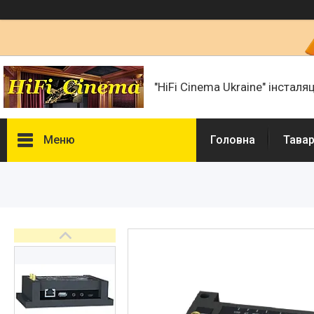
"HiFi Cinema Ukraine" інсталя
Меню
Головна
Тавар
Фотогалерея
Товари та послуги
Статті
Презентації і документи
Про нас
Сертифікати і ліцензії