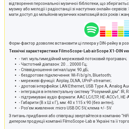
відтворення персональної музичної бібліотеки, що зберігаєть
музику або мелодії і радіостанції зі наступних онлайн-сервісів:
мати доступ до мільйонів музичних композицій всіх років і жанр
Форм-фактор дозволяє встановити ці плеєра у DIN-рейку в роз
Технічні характеристики FilmoScope-Lab airScope X1-DIN ver
- тип: мультимедійний мережевий потоковий програвач;
- Частотний діапазон: 20 ... 20000 Гц;
- Співвідношення сигнал/шум: 90 дБ;
- бездротове підключення: Wi-Fi b/g/n, Bluetooth;
- мережеві функції: Airplay, DLNA, UPnP-streamer;
- дротові інтерфейси: LAN Ethernet, USB Type A, Analog Audi
- інтеграція в інтелектуальну систему "Розумний дім": IR, R
- підтримувані аудіо формати: AAC LC/LTP, HE-ACCv1, HE
- Габарити (В х Ш х Г), мм: 40 х 115 х 90 (без антен);
- Роз'єм живлення: micro USB DC 5V, клема +/- 5V.
З питань придбання або співпраці звертайтеся в компанію "HiF
дилером продукції компанії FilmoScope-Lab в Україні та її тор