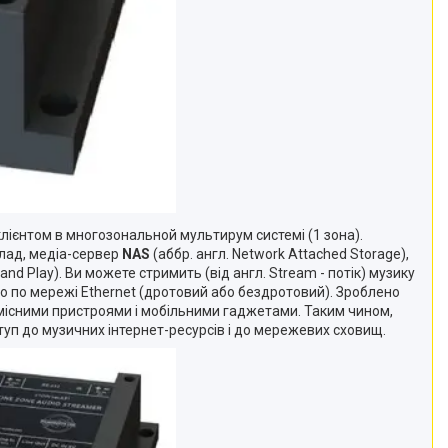
лієнтом в многозональной мультирум системі (1 зона).
лад, медіа-сервер
NAS
(аббр. англ. Network Attached Storage),
g and Play). Ви можете стримить (від англ. Stream - потік) музику
бо по мережі Ethernet (дротовий або бездротовий). Зроблено
умісними пристроями і мобільними гаджетами. Таким чином,
туп до музичних інтернет-ресурсів і до мережевих сховищ.