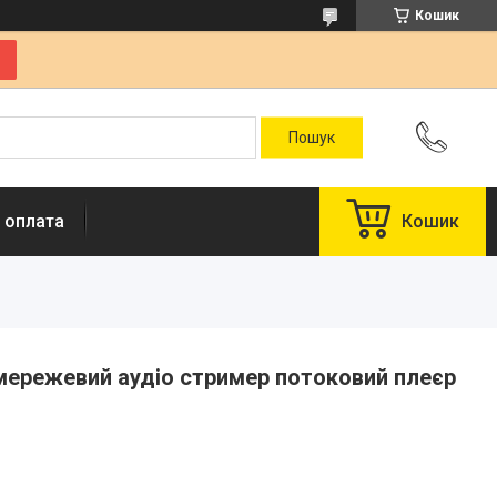
Кошик
 оплата
Кошик
 мережевий аудіо стример потоковий плеєр