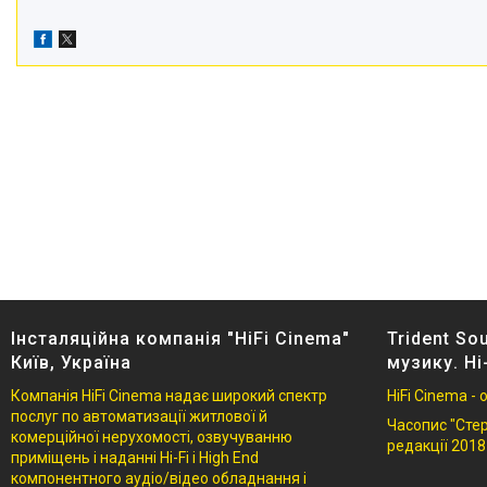
Інсталяційна компанія "HiFi Cinema"
Trident So
Київ, Україна
музику. Hi
Компанія HiFi Cinema надає широкий спектр
HiFi Cinema -
послуг по автоматизації житлової й
Часопис "Стере
комерційної нерухомості, озвучуванню
редакції 2018
приміщень і наданні Hi-Fi і High End
компонентного аудіо/відео обладнання і