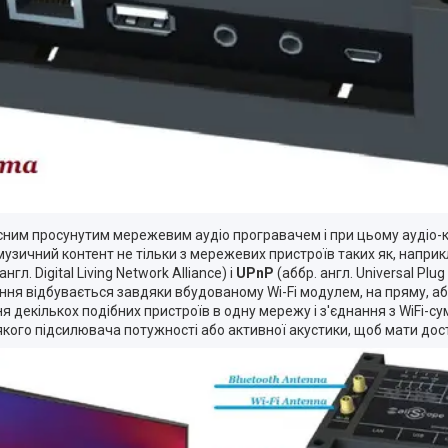
асним просунутим мережевим аудіо програвачем і при цьому аудіо-к
зичний контент не тільки з мережевих пристроїв таких як, наприк
англ. Digital Living Network Alliance) і
UPnP
(аббр. англ. Universal Plu
ання відбувається завдяки вбудованому Wi-Fi модулем, на пряму, а
 декількох подібних пристроїв в одну мережу і з'єднання з WiFi-с
якого підсилювача потужності або активної акустики, щоб мати дос