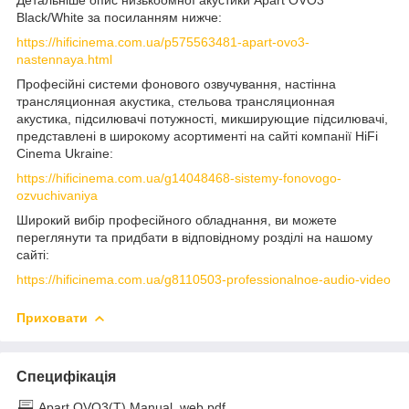
Детальніше опис низькоомної акустики Apart OVO3
Black/White за посиланням нижче:
https://hificinema.com.ua/p575563481-apart-ovo3-
nastennaya.html
Професійні системи фонового озвучування, настінна
трансляционная акустика, стельова трансляционная
акустика, підсилювачі потужності, микширующие підсилювачі,
представлені в широкому асортименті на сайті компанії HiFi
Cinema Ukraine:
https://hificinema.com.ua/g14048468-sistemy-fonovogo-
ozvuchivaniya
Широкий вибір професійного обладнання, ви можете
переглянути та придбати в відповідному розділі на нашому
сайті:
https://hificinema.com.ua/g8110503-professionalnoe-audio-video
Приховати
Специфікація
Apart OVO3(T) Manual_web.pdf