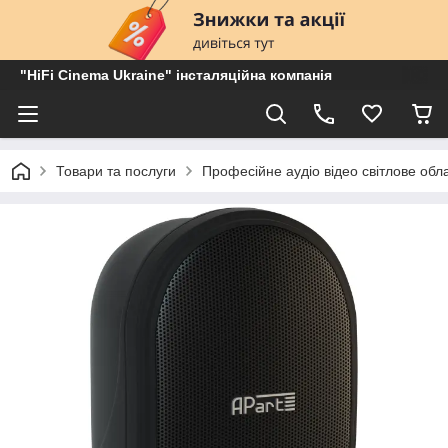
"HiFi Cinema Ukraine" інсталяційна компанія
Товари та послуги
Професійне аудіо відео світлове об