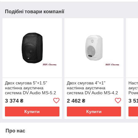
Подібні товари компанії
Двох смугова 5"+1.5"
Двох смугова 4"+1"
Наст
настінна акустична
настінна акустична
акус
система DV Audio MS-5.2
система DV Audio MS-4.2
Powe
T IP Black 100V 7,5W 15W
T IP White 100V 5W 10W
5,25
3 374
2 462
3 5
₴
₴
30W IP65
20W IP65 OUTDOOR
Купити
Купити
Про нас