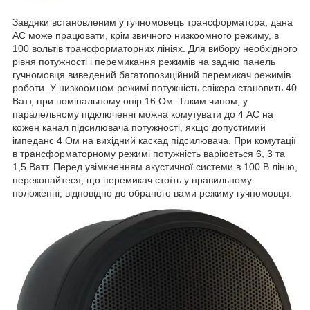
Завдяки встановленим у гучномовець трансформатора, дана
АС може працювати, крім звичного низкоомного режиму, в
100 вольтів трансформаторних лініях. Для вибору необхідного
рівня потужності і перемикання режимів на задню панель
гучномовця виведений багатопозиційний перемикач режимів
роботи. У низкоомном режимі потужність спікера становить 40
Ватт, при номінальному опір 16 Ом. Таким чином, у
паралельному підключенні можна комутувати до 4 АС на
кожен канал підсилювача потужності, якщо допустимий
імпеданс 4 Ом на вихідний каскад підсилювача. При комутації
в трансформаторному режимі потужність варіюється 6, 3 та
1,5 Ватт. Перед увімкненням акустичної системи в 100 В лінію,
переконайтеся, що перемикач стоїть у правильному
положенні, відповідно до обраного вами режиму гучномовця.