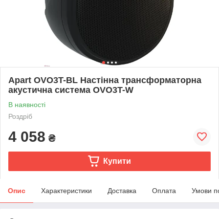
Apart OVO3T-BL Настінна трансформаторна
акустична система OVO3T-W
В наявності
Роздріб
4 058
₴
Купити
Опис
Характеристики
Доставка
Оплата
Умови п