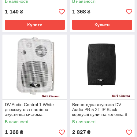
В наявності
В наявності
1 140
1 368
₴
₴
Купити
Купити
DV Audio Control 1 White
Всепогодна акустика DV
двохсмугова настінна
Audio PB-5.2T IP Black
акустична система
корпусні вулична колонка 8
Ом 30 Вт 100 В
В наявності
В наявності
1 368
2 827
₴
₴