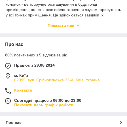
колонок
-
це
їх
зручне
розташування
в
будь
точці
приміщення
,
що
створює
ефект
оточення
звуком
,
присутність
у
всі
точках
приміщення
.
Це
здійснюється
завдяки
їх
компактному
розміру
.
Дані
професійні
колонки
стануть
Показати все
відмінним
вибором
для
Вашого
домашнього
кінотеатру
.
У
нас
Ви
можете
ознайомитися
з
величезним
вибором
професійній
домашньої
акустики
для
Вашого
домашнього
кінозалу
.
Про нас
Інсталяційна компанія "
HiFi Cinema
":
Контакти: Україна, Київ, 02095, вул. Срібнокільська, 22-А,
80% позитивних з 5 відгуків за рік
+38(067)803-21-84, +38(095)918-35-01, +38(044)570-77-
Працює з 29.08.2014
65,
http://hificinema.com.ua/contacts
м. Київ
02095, вул. Срібнокільська 22-А, Київ, Україна
info@hificinema.com.ua
kovalyov0678032184
Контакти
режим работы: пн-вс с 3:00 до 2:55 (кроме
Сьогодні працює з 06:00 до 23:00
государственных праздников),
Показати весь графік роботи
обслуживание: все регионы Украины,
підтримка: 24/7.
Про нас