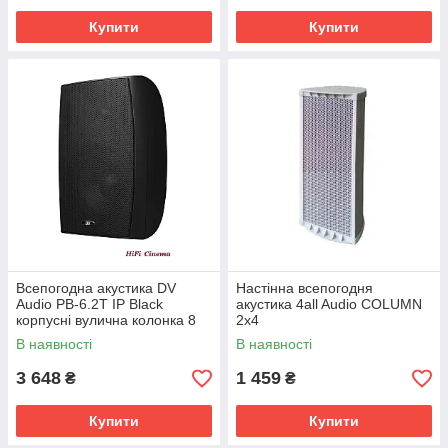
Купити
Купити
Всепогодна акустика DV
Настінна всепогодня
Audio PB-6.2T IP Black
акустика 4all Audio COLUMN
корпусні вулична колонка 8
2x4
Ом 40 Вт 100 В
В наявності
В наявності
3 648
1 459
₴
₴
Купити
Купити