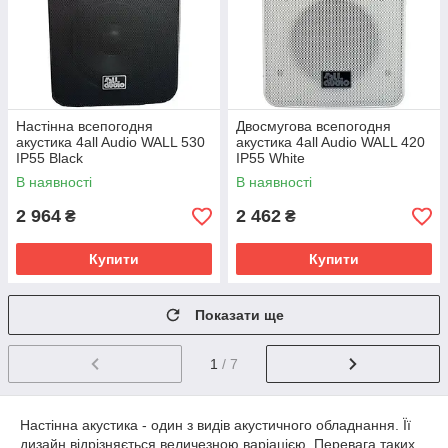
Настінна всепогодня
Двосмугова всепогодня
акустика 4all Audio WALL 530
акустика 4all Audio WALL 420
IP55 Black
IP55 White
В наявності
В наявності
2 964
2 462
₴
₴
Купити
Купити
Показати ще
1
/ 7
Настінна
акустика
-
один
з
видів
акустичного
обладнання
.
Її
дизайн
відрізняється
величезною
варіацією
.
Перевага
таких