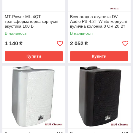
MT-Power ML-4QT
Всепогодна акустика DV
трансформаторна корпусні
Audio PB-4.2T White корпусні
акустика 100 В
вулична колонка 8 Ом 20 Вт
100 В
В наявності
В наявності
1 140
2 052
₴
₴
Купити
Купити