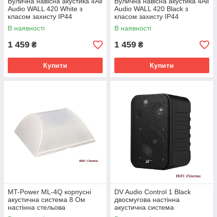
Вулична навісна акустика 4All
Вулична навісна акустика 4All
Audio WALL 420 White з
Audio WALL 420 Black з
класом захисту IP44
класом захисту IP44
В наявності
В наявності
1 459
1 459
₴
₴
Купити
Купити
MT-Power ML-4Q корпусні
DV Audio Control 1 Black
акустична система 8 Ом
двосмугова настінна
настінна стельова
акустична система