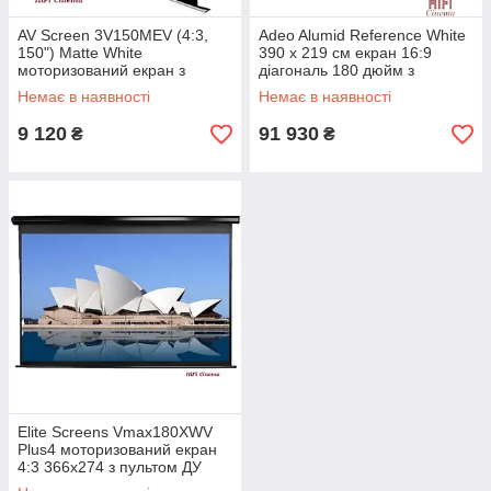
AV Screen 3V150MEV (4:3,
Adeo Alumid Reference White
150") Matte White
390 x 219 см екран 16:9
моторизований екран з
діагональ 180 дюйм з
управлінням на дроті 150
відступом ed 40 см
Немає в наявності
Немає в наявності
дюймів
9 120
91 930
₴
₴
Elite Screens Vmax180XWV
Plus4 моторизований екран
4:3 366х274 з пультом ДУ