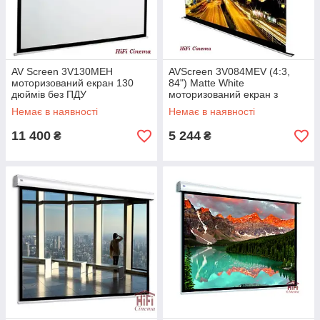
AV Screen 3V130MEH
AVScreen 3V084MEV (4:3,
моторизований екран 130
84") Matte White
дюймів без ПДУ
моторизований екран з
управлінням на дроті
Немає в наявності
Немає в наявності
11 400
5 244
₴
₴