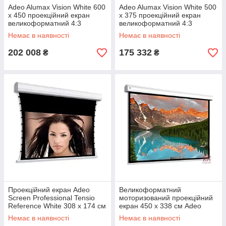
Adeo Alumax Vision White 600
Adeo Alumax Vision White 500
x 450 проекційний екран
x 375 проекційний екран
великоформатний 4:3
великоформатний 4:3
діагональ дюймів
діагональ 246 дюймів
Немає в наявності
Немає в наявності
202 008
175 332
₴
₴
Проекційний екран Adeo
Великоформатний
Screen Professional Tensio
моторизований проекційний
Reference White 308 х 174 см
екран 450 х 338 см Adeo
екран з мотором формат
Alumid Vision Pro White
Немає в наявності
Немає в наявності
16:9
діагональ 221,5