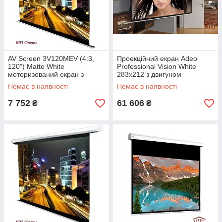
AV Screen 3V120MEV (4:3,
Проекційний екран Adeo
120") Matte White
Professional Vision White
моторизований екран з
283x212 з двигуном
управлінням на дроті 120
Немає в наявності
Немає в наявності
дюймів
7 752
61 606
₴
₴